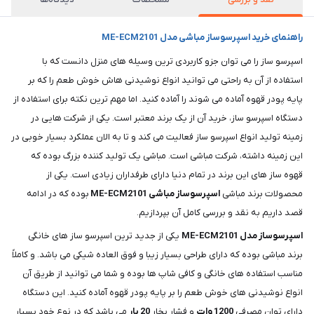
راهنمای خرید اسپرسوساز مباشی مدل ME-ECM2101
اسپرسو ساز را می توان جزو کاربردی ترین وسیله های منزل دانست که با
استفاده از آن به راحتی می توانید انواع نوشیدنی هاش خوش طعم را که بر
پایه پودر قهوه آماده می شوند را آماده کنید. اما مهم ترین نکته برای استفاده از
دستگاه اسپرسو ساز، خرید آن از یک برند معتبر است. یکی از شرکت هایی در
زمینه تولید انواع اسپرسو ساز فعالیت می کند و تا به الان عملکرد بسیار خوبی در
این زمینه داشته، شرکت مباشی است. مباشی یک تولید کننده بزرگ بوده که
قهوه ساز های این برند در تمام دنیا دارای طرفداران زیادی است. یکی از
محصولات برند مباشی
اسپرسوساز مباشی ME-ECM2101
بوده که در ادامه
قصد داریم به نقد و بررسی کامل آن بپردازیم.
اسپرسوساز مدل ME-ECM2101
یکی از جدید ترین اسپرسو ساز های خانگی
برند مباشی بوده که دارای طراحی بسیار زیبا و فوق العاده شیکی می باشد. و کاملاً
مناسب استفاده های خانگی و کافی شاپ ها بوده و شما می توانید از طریق آن
انواع نوشیدنی های خوش طعم را بر پایه پودر قهوه آماده کنید. این دستگاه
دارای توان مصرفی
1200 وات
و فشار بخار
20 بار
می باشد که در نوع خود بسیار