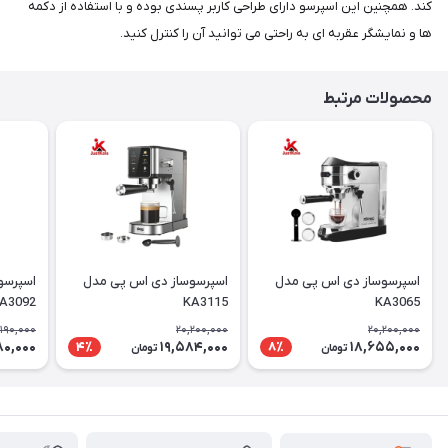
کند. همچنین این اسپرسو دارای طراحی کاربر پسندی بوده و با استفاده از دکمه
ها و نمایشگر عقربه ای به راحتی می توانید آن را کنترل کنید.
محصولات مرتبط
اسپرسوساز دی اس پی مدل
اسپرسوساز دی اس پی مدل
اسپرسو
A3092
KA3115
KA3065
,190,000
20,200,000
20,200,000
80,000
19,584,000
18,655,000
4٪
8٪
تومان
تومان