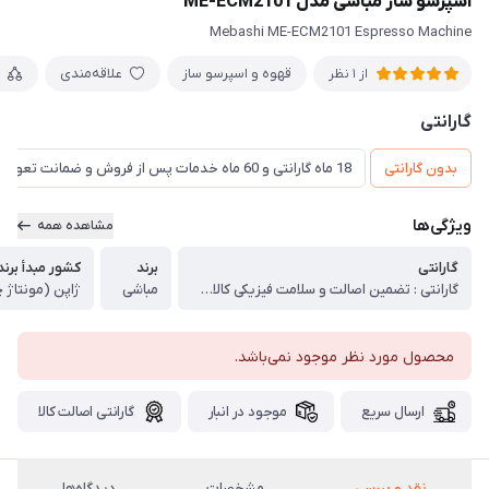
اسپرسو ساز مباشی مدل ME-ECM2101
Mebashi ME-ECM2101 Espresso Machine
قهوه و اسپرسو ساز
علاقه‌مندی
از 1 نظر
گارانتی
بدون گارانتی
18 ماه گارانتی و 60 ماه خدمات پس از فروش و ضمانت تعویض
ویژگی‌ها
مشاهده همه
گارانتی
برند
کشور مبدأ برند
گارانتی : تضمین اصالت و سلامت فیزیکی کالا (اورجینال)
مباشی
ژاپن (مونتاژ 
محصول مورد نظر موجود نمی‌باشد.
ارسال سریع
موجود در انبار
گارانتی اصالت کالا
نقد و بررسی
مشخصات
دیدگاه‌ها