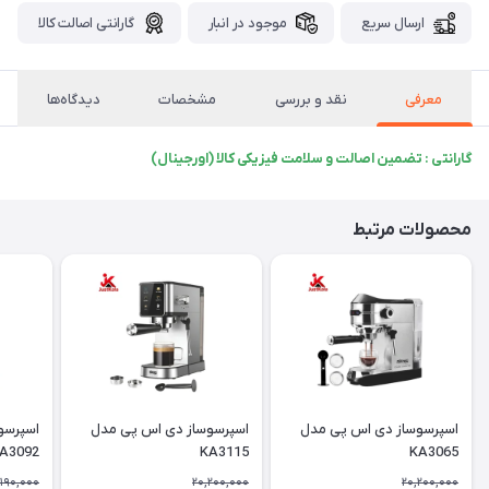
ارسال سریع
موجود در انبار
گارانتی اصالت کالا
معرفی
نقد و بررسی
مشخصات
دیدگاه‌ها
گارانتی : تضمین اصالت و سلامت فیزیکی کالا (اورجینال)
محصولات مرتبط
اسپرسوساز دی اس پی مدل
اسپرسوساز دی اس پی مدل
اسپرسو
A3092
KA3115
KA3065
,190,000
20,200,000
20,200,000