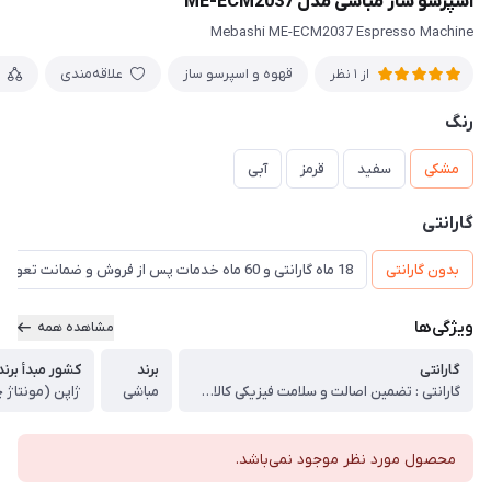
اسپرسو ساز مباشی مدل ME-ECM2037
Mebashi ME-ECM2037 Espresso Machine
قهوه و اسپرسو ساز
علاقه‌مندی
از 1 نظر
رنگ
مشکی
سفید
قرمز
آبی
گارانتی
بدون گارانتی
18 ماه گارانتی و 60 ماه خدمات پس از فروش و ضمانت تعویض
ویژگی‌ها
مشاهده همه
گارانتی
برند
کشور مبدأ برند
گارانتی : تضمین اصالت و سلامت فیزیکی کالا (اورجینال)
مباشی
ژاپن (مونتاژ 
محصول مورد نظر موجود نمی‌باشد.