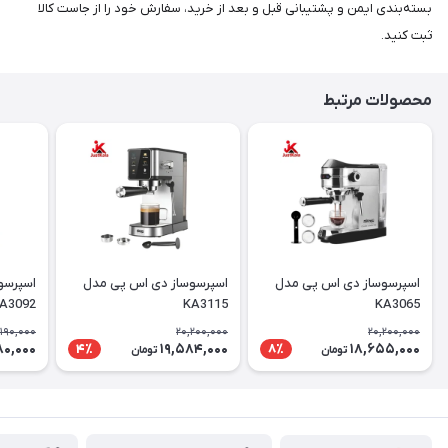
بسته‌بندی ایمن و پشتیبانی قبل و بعد از خرید، سفارش خود را از جاست کالا
ثبت کنید.
محصولات مرتبط
اسپرسوساز دی اس پی مدل
اسپرسوساز دی اس پی مدل
اسپرسو
A3092
KA3115
KA3065
,190,000
20,200,000
20,200,000
80,000
19,584,000
18,655,000
4٪
8٪
تومان
تومان