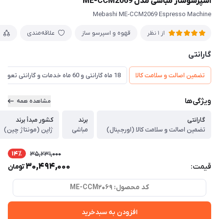
اسپرسوساز مباشی مدل ME-CCM2069
Mebashi ME-CCM2069 Espresso Machine
قهوه و اسپرسو ساز
علاقه‌مندی
از 1 نظر
گارانتی
تضمین اصالت و سلامت کالا
18 ماه گارانتی و 60 ماه خدمات و گارانتی تعویض
ویژگی‌ها
مشاهده همه
گارانتی
برند
کشور مبدأ برند
تضمین اصالت و سلامت کالا (اورجینال)
مباشی
ژاپن (مونتاژ چین)
14٪
35,231,000
30,494,000
قیمت:
تومان
کد محصول: ME-CCM2069
افزودن به سبدخرید