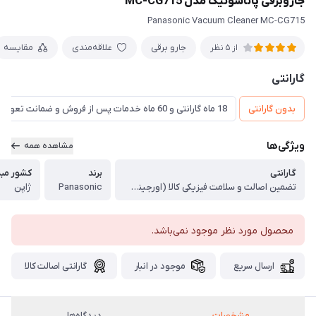
جاروبرقی پاناسونیک مدل MC-CG715
Panasonic Vacuum Cleaner MC-CG715
جارو برقی
علاقه‌مندی
مقایسه
از 5 نظر
گارانتی
بدون گارانتی
18 ماه گارانتی و 60 ماه خدمات پس از فروش و ضمانت تعویض
ویژگی‌ها
مشاهده همه
گارانتی
برند
کشور مبدأ
تضمین اصالت و سلامت فیزیکی کالا (اورجینال)
Panasonic
ژاپن
محصول مورد نظر موجود نمی‌باشد.
ارسال سریع
موجود در انبار
گارانتی اصالت کالا
مشخصات
دیدگاه‌ها