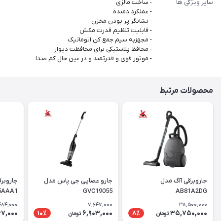
سایر ویژگی ها
- ساخت مالزی
- عملکرد دمنده
- نشانگر پر بودن مخزن
- قابلیت تنظیم قدرت مکش
- مجهزبه سیم جمع کن اتوماتیک
- محافظ پلاستیکی برای محافظت دیوار
- موتور قوی و قدرتمند و در عین حال کم صدا
محصولات مرتبط
جاروبرقی آاگ مدل
جارو عصایی جی پاس مدل
جاروبر
5AAA1
GVC19055
AB81A2DG
484,000
7,647,000
38,500,000
67,000
6,903,000
35,750,000
10٪
8٪
تومان
تومان