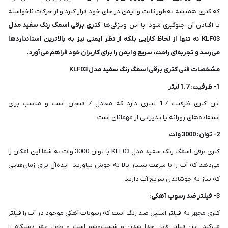
که کتری همیشه به‌طور ثابت و ایمن در جای خود قرار گیرد و از حرکات ناخواسته
یا افتادن آن جلوگیری شود. با این ویژگی‌ها،
کتری برقی اسمگ رنگ سفید مدل
KLF03 نه تنها از لحاظ کارایی بلکه از نظر ایمنی نیز به بالاترین استانداردها
می‌رسد و تجربه‌ای راحت، سریع و ایمن را برای کاربران خود فراهم می‌آورد.
مشخصات فنی کتری برقی اسمگ رنگ سفید مدل KLF03
1- ظرفیت: 1.7 لیتر
این کتری ظرفیت 1.7 لیتری دارد که معادل 7 فنجان است و مناسب برای
استفاده‌های روزانه یا پذیرایی از مهمانان است.
2- توان: 3000 وات
کتری برقی اسمگ رنگ سفید مدل KLF03 با توان 3000 وات به شما این امکان را
می‌دهد که آب را با سرعت بسیار بالا به جوش بیاورید، ایده‌آل برای زمان‌هایی
که نیاز به جوشاندن سریع آب دارید.
3- فیلتر ضد رسوب آهکی:
کتری مجهز به فیلتر استیل ضد زنگ است که رسوبات آهکی موجود در آب را فیلتر
می‌کند. این فیلتر قابل جدا شدن و شست‌وشو است و طول عمر دستگاه را