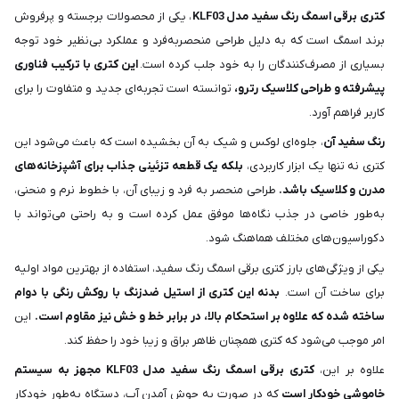
کتری برقی اسمگ رنگ سفید مدل KLF03
، یکی از محصولات برجسته و پرفروش
برند اسمگ است که به دلیل طراحی منحصربه‌فرد و عملکرد بی‌نظیر خود توجه
بسیاری از مصرف‌کنندگان را به خود جلب کرده است.
این کتری با ترکیب فناوری
پیشرفته و طراحی کلاسیک رترو،
توانسته است تجربه‌ای جدید و متفاوت را برای
کاربر فراهم آورد.
رنگ سفید آن
، جلوه‌ای لوکس و شیک به آن بخشیده است که باعث می‌شود این
کتری نه تنها یک ابزار کاربردی،
بلکه یک قطعه تزئینی جذاب برای آشپزخانه‌های
مدرن و کلاسیک باشد.
طراحی منحصر به فرد و زیبای آن، با خطوط نرم و منحنی،
به‌طور خاصی در جذب نگاه‌ها موفق عمل کرده است و به راحتی می‌تواند با
دکوراسیون‌های مختلف هماهنگ شود.
یکی از ویژگی‌های بارز کتری برقی اسمگ رنگ سفید، استفاده از بهترین مواد اولیه
برای ساخت آن است.
بدنه این کتری از استیل ضدزنگ با روکش رنگی با دوام
ساخته شده که علاوه بر استحکام بالا، در برابر خط و خش نیز مقاوم است.
این
امر موجب می‌شود که کتری همچنان ظاهر براق و زیبا خود را حفظ کند.
علاوه بر این،
کتری برقی اسمگ رنگ سفید مدل KLF03 مجهز به سیستم
خاموشی خودکار است
که در صورت به جوش آمدن آب، دستگاه به‌طور خودکار