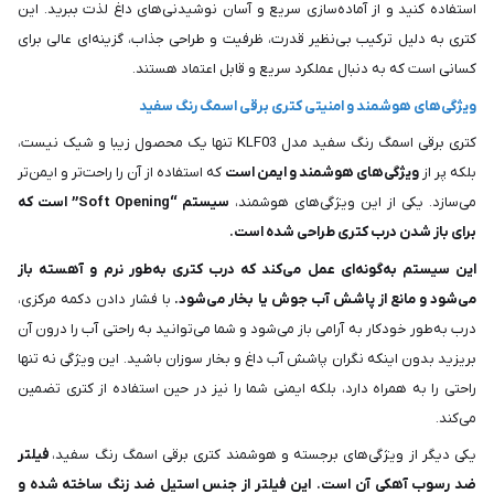
استفاده کنید و از آماده‌سازی سریع و آسان نوشیدنی‌های داغ لذت ببرید. این
کتری به دلیل ترکیب بی‌نظیر قدرت، ظرفیت و طراحی جذاب، گزینه‌ای عالی برای
کسانی است که به دنبال عملکرد سریع و قابل اعتماد هستند.
ویژگی‌های هوشمند و امنیتی کتری برقی اسمگ رنگ سفید
کتری برقی اسمگ رنگ سفید مدل KLF03 تنها یک محصول زیبا و شیک نیست،
بلکه پر از
ویژگی‌های هوشمند و ایمن است
که استفاده از آن را راحت‌تر و ایمن‌تر
می‌سازد. یکی از این ویژگی‌های هوشمند،
سیستم “Soft Opening” است که
برای باز شدن درب کتری طراحی شده است.
این سیستم به‌گونه‌ای عمل می‌کند که درب کتری به‌طور نرم و آهسته باز
می‌شود و مانع از پاشش آب جوش یا بخار می‌شود.
با فشار دادن دکمه مرکزی،
درب به‌طور خودکار به آرامی باز می‌شود و شما می‌توانید به راحتی آب را درون آن
بریزید بدون اینکه نگران پاشش آب داغ و بخار سوزان باشید. این ویژگی نه تنها
راحتی را به همراه دارد، بلکه ایمنی شما را نیز در حین استفاده از کتری تضمین
می‌کند.
یکی دیگر از ویژگی‌های برجسته و هوشمند کتری برقی اسمگ رنگ سفید،
فیلتر
ضد رسوب آهکی آن است.
این فیلتر از جنس استیل ضد زنگ ساخته شده و