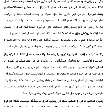
یکی از ویژگی‌های برجسته و منحصر به فرد کتری برقی اسمگ رنگ سفید مدل
KLF03،
طراحی استثنایی آن است که به‌طور کامل از الهام‌بخشی دهه 50 میلادی
بهره می‌برد
. طراحی این کتری نه تنها شیک و جذاب است، بلکه با ترکیب
فناوری‌های مدرن و الگوهای کلاسیک، محصولی منحصر به فرد را ارائه می‌دهد
که به راحتی در دکوراسیون‌های مختلف جای می‌گیرد.
بدنه این کتری از استیل
ضد زنگ با روکش براق ساخته شده است
که همزمان هم از نظر ظاهری زیبا و
جذاب است و هم از لحاظ عملکردی بسیار کارآمد. این ماده نه تنها به مقاومت و
استحکام کتری کمک می‌کند، بلکه در برابر رطوبت و ضربات نیز بسیار مقاوم است.
رنگ سفید با جزئیات نقره‌ای کتری برقی اسمگ رنگ سفید مدل KLF03، ترکیبی از
زیبایی و لوکسی را به نمایش می‌گذارد
. این رنگ و طراحی هماهنگی بی‌نظیری با
فضای آشپزخانه‌های مدرن و کلاسیک ایجاد می‌کند. هر جزیی از این کتری با دقت
و ظرافت طراحی شده است تا تجربه‌ای دلپذیر و کاربرپسند برای استفاده‌کنندگان
فراهم آورد. از آنجایی که برند اسمگ در طراحی‌های خود همیشه به جزئیات
توجه ویژه‌ای دارد، این کتری نیز از این قاعده مستثنی نبوده و توانسته است با
طراحی ظریف و در عین حال مدرن خود، محبوبیت زیادی پیدا کند.
چنین طراحی خاص و جذاب تنها در زیبایی کتری تاثیرگذار نیست، بلکه دوام و