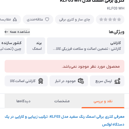
کتری برقی اسمگ مدل KLF03 WH
KLF03 WH
چای ساز و کتری برقی
علاقه‌مندی
مقایسه
ویژگی‌ها
مشاهده همه
گارانتی
برند
کشور سازنده
گارانتی : تضمین اصالت و سلامت فیزیکی کالا (اورجینال)
اسمگ
چین (تحت لیسا
محصول مورد نظر موجود نمی‌باشد.
ارسال سریع
موجود در انبار
گارانتی اصالت کالا
نقد و بررسی
مشخصات
دیدگاه‌ها
معرفی کتری برقی اسمگ رنگ سفید مدل KLF03: ترکیب زیبایی و کارایی در یک
دستگاه لوکس