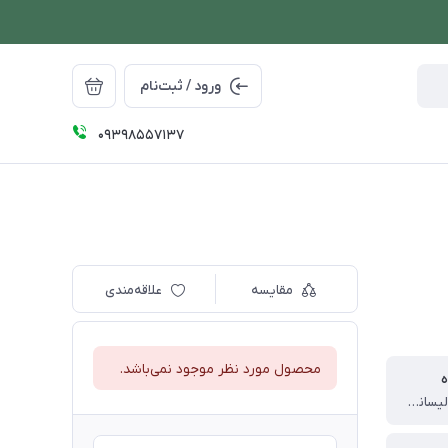
ورود / ثبت‌نام
09398557137
مقایسه
علاقه‌مندی
محصول مورد نظر موجود نمی‌باشد.
ه
چین (تحت لیسانس ایتالیا)