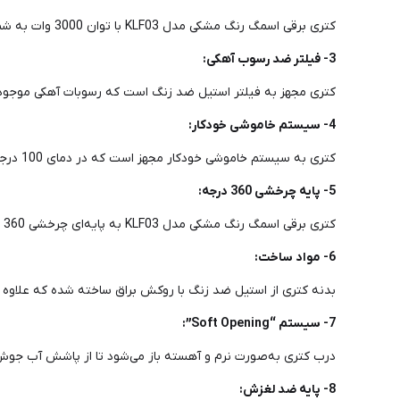
کتری برقی اسمگ رنگ مشکی مدل KLF03 با توان 3000 وات به شما این امکان را می‌دهد که آب را با سرعت بسیار بالا به جوش بیاورید، ایده‌آل برای زمان‌هایی که نیاز به جوشاندن سریع آب دارید.
3- فیلتر ضد رسوب آهکی:
کتری مجهز به فیلتر استیل ضد زنگ است که رسوبات آهکی موجود د
4- سیستم خاموشی خودکار:
کتری به سیستم خاموشی خودکار مجهز است که در دمای 100 درجه سانتی‌گراد به‌طور خودکار خاموش می‌شود تا از ایمنی دستگاه اطمینان حاصل شود.
5- پایه چرخشی 360 درجه:
کتری برقی اسمگ رنگ مشکی مدل KLF03 به پایه‌ای چرخشی 360 درجه مجهز است که امکان قرار دادن کتری را از هر زاویه‌ای فراهم می‌آورد و برای کاربران چپ‌دست و راست‌دست مناسب است.
6- مواد ساخت:
بدنه کتری از استیل ضد زنگ با روکش براق ساخته شده که علاوه بر 
7- سیستم “Soft Opening”:
درب کتری به‌صورت نرم و آهسته باز می‌شود تا از پاشش آب جوش یا 
8- پایه ضد لغزش: