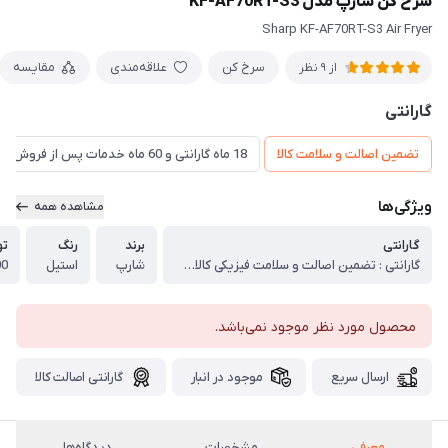
سرخ کن شارپ مدل KF-AF70RT-S3
Sharp KF-AF70RT-S3 Air Fryer
سرخ کن
علاقه‌مندی
مقایسه
از 9 نظر
گارانتی
تضمین اصالت و سلامت کالا
18 ماه گارانتی و 60 ماه خدمات پس از فروش و ضمانت تعویض
ویژگی‌ها
مشاهده همه
گارانتی
برند
رنگ
تو
گارانتی : تضمین اصالت و سلامت فیزیکی کالا (اورجینال)
شارپ
استیل
600
محصول مورد نظر موجود نمی‌باشد.
ارسال سریع
موجود در انبار
گارانتی اصالت کالا
معرفی
مشخصات
دیدگاه‌ها