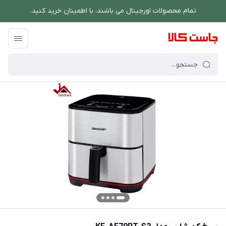
تمام محصولات اورجینال می باشند، با اطمینان خرید کنید.
فروشگاه اینترنتی جاست کالا
/
پخت و پز
/
سرخ کن
/
سرخ کن شارپ مدل KF-AF70RT-S3