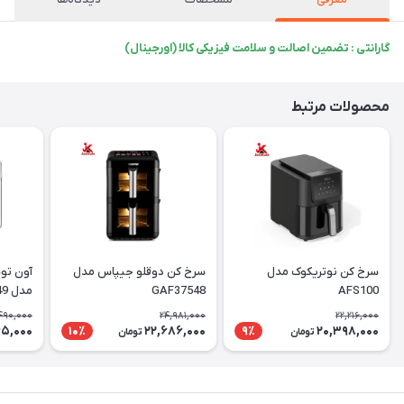
گارانتی : تضمین اصالت و سلامت فیزیکی کالا (اورجینال)
محصولات مرتبط
سرخ کن نوتریکوک مدل
سرخ کن دوقلو جیپاس مدل
آون تو
AFS100
GAF37548
مدل GAFO37549
490,000
24,981,000
22,216,000
65,000
22,686,000
20,398,000
10٪
9٪
تومان
تومان