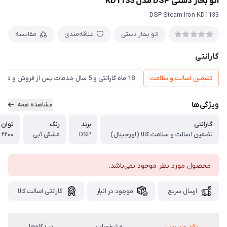
اتو بخار دستی DSP مدل KD1133
DSP Steam Iron KD1133
اتو بخار دستی
علاقه‌مندی
مقایسه
گارانتی
تضمین اصالت و سلامت
18 ماه گارانتی و 5 سال خدمات پس از فروش و ضمانت تعويض
ویژگی‌ها
مشاهده همه
گارانتی
برند
رنگ
توان 
تضمین اصالت و سلامت کالا (اورجینال)
DSP
مشکی آبی
۲۲۰۰ وات
محصول مورد نظر موجود نمی‌باشد.
ارسال سریع
موجود در انبار
گارانتی اصالت کالا
نقد و بررسی
مشخصات
دیدگاه‌ها