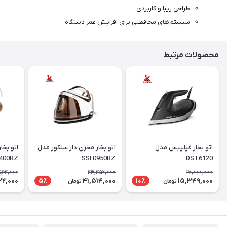
طراحی زیبا و کاربردی
سیستم‌های محافظتی برای افزایش عمر دستگاه
محصولات مرتبط
اتو بخار فیلیپس مدل
اتو بخار مخزن دار سنکور مدل
400BZ
SSI 0950BZ
DST6120
564,000
43,452,000
17,000,000
32,000
41,514,000
15,349,000
5٪
10٪
تومان
تومان