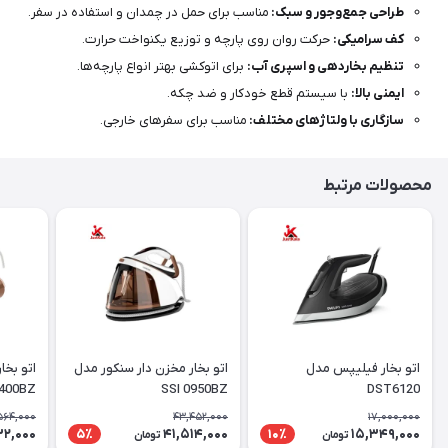
طراحی جمع‌وجور و سبک:
مناسب برای حمل در چمدان و استفاده در سفر.
کف سرامیکی:
حرکت روان روی پارچه و توزیع یکنواخت حرارت.
تنظیم بخاردهی و اسپری آب:
برای اتوکشی بهتر انواع پارچه‌ها.
ایمنی بالا:
با سیستم قطع خودکار و ضد چکه.
سازگاری با ولتاژهای مختلف:
مناسب برای سفرهای خارجی.
محصولات مرتبط
اتو بخار فیلیپس مدل
اتو بخار مخزن دار سنکور مدل
400BZ
SSI 0950BZ
DST6120
564,000
43,452,000
17,000,000
32,000
41,514,000
15,349,000
5٪
10٪
تومان
تومان