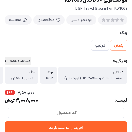
اتو مسافرتی DSP مدل KD1068
DSP Travel Steam Iron KD1068
اتو بخار دستی
علاقه‌مندی
مقایسه
رنگ
بنفش
نارنجی
ویژگی‌ها
مشاهده همه
گارانتی
برند
رنگ
تضمین اصالت و سلامت کالا (اورجینال)
DSP
نارنجی + بنفش
16٪
3,570,000
3,008,000
قیمت:
تومان
کد محصول:
افزودن به سبدخرید