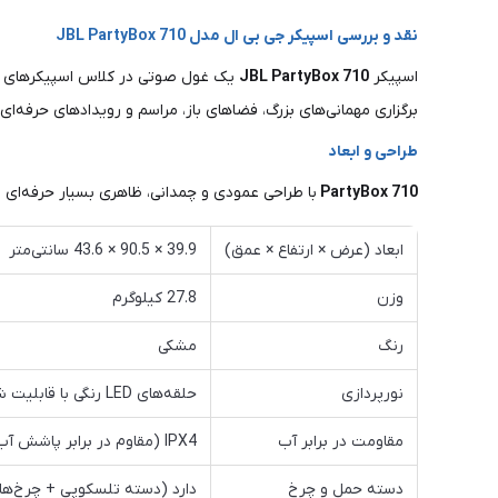
نقد و بررسی اسپیکر جی بی ال مدل JBL PartyBox 710
اسپیکر
JBL PartyBox 710
یک غول صوتی در کلاس اسپیکرهای پ
برگزاری مهمانی‌های بزرگ، فضاهای باز، مراسم و رویدادهای حرفه‌ا
طراحی و ابعاد
PartyBox 710
با طراحی عمودی و چمدانی، ظاهری بسیار حرفه‌ای و
ابعاد (عرض × ارتفاع × عمق)
39.9 × 90.5 × 43.6 سانتی‌متر
وزن
27.8 کیلوگرم
رنگ
مشکی
نورپردازی
حلقه‌های LED رنگی با قابلیت شخصی‌سازی و هماهنگی با ریتم موسیقی
مقاومت در برابر آب
IPX4 (مقاوم در برابر پاشش آب از همه جهات)
دسته حمل و چرخ
دارد (دسته تلسکوپی + چرخ‌های