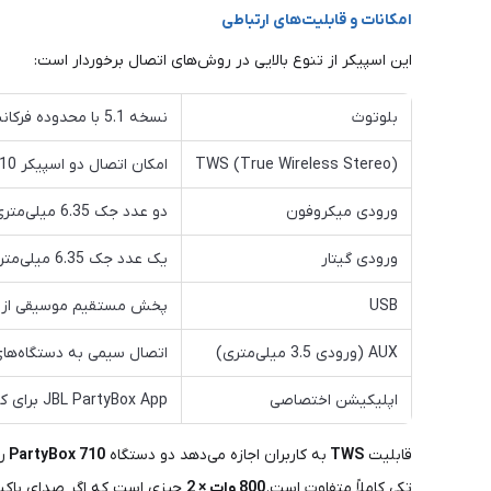
امکانات و قابلیت‌های ارتباطی
این اسپیکر از تنوع بالایی در روش‌های اتصال برخوردار است:
بلوتوث
نسخه 5.1 با محدوده فرکانسی 2.4 تا 2.4835 گیگاهرتز
TWS (True Wireless Stereo)
امکان اتصال دو اسپیکر PartyBox 710 به صورت بی‌سیم برای صدای استریو گسترده و قدرتمندتر
ورودی میکروفون
دو عدد جک 6.35 میلی‌متری (میکروفون همراه نیست)
ورودی گیتار
یک عدد جک 6.35 میلی‌متری برای اتصال ساز
USB
پخش مستقیم موسیقی از فلش مموری (پشتیبانی از FAT16، FAT32 و فر
AUX (ورودی 3.5 میلی‌متری)
اتصال سیمی به دستگاه‌ها
اپلیکیشن اختصاصی
JBL PartyBox App برای کنترل موسیقی، تنظیمات نورپردازی، EQ و به‌روزرسانی
قابلیت
TWS
به کاربران اجازه می‌دهد دو دستگاه
710
PartyBox
ر
تکی کاملاً متفاوت است.
800 وات × 2
چیزی است که اگر صدای باکیفی