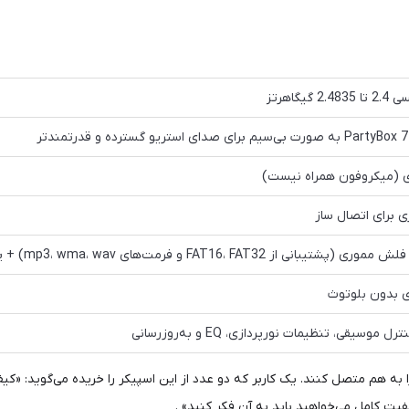
مت‌های mp3، wma، wav) + پورت شارژ 5V/2.1A برای شارژ دستگاه‌ها
ی بدون بلوتوث
ا به هم متصل کنند. یک کاربر که دو عدد از این اسپیکر را خریده می‌گوید: «
ت کامل می‌خواهید باید به آن فکر کنید» .