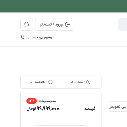
ورود / ثبت‌نام
09398557137
مقایسه
علاقه‌مندی
14٪
115,000,000
99,999,000
قیمت:
تومان