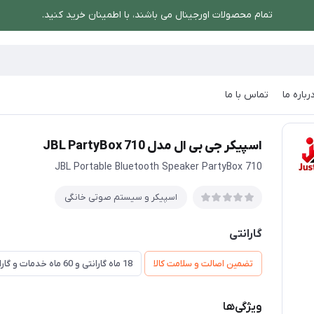
تمام محصولات اورجینال می باشند، با اطمینان خرید کنید.
رباره ما
تماس با ما
صوتی خانگی
/
اسپیکر جی بی ال مدل JBL PartyBox 710
اسپیکر جی بی ال مدل JBL PartyBox 710
JBL Portable Bluetooth Speaker PartyBox 710
اسپیکر و سیستم صوتی خانگی
گارانتی
تضمین اصالت و سلامت کالا
18 ماه گارانتی و 60 ماه خدمات و گارانتی تعویض
ویژگی‌ها