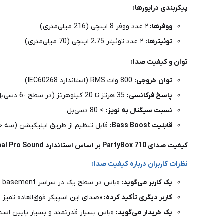
پیکربندی درایورها:
ووفرها:
۲ عدد ووفر 8 اینچی (216 میلی‌متری)
توئیترها:
۲ عدد توئیتر 2.75 اینچی (70 میلی‌متری)
توان و کیفیت صدا:
توان خروجی:
800 وات RMS (استاندارد IEC60268)
پاسخ فرکانسی:
35 هرتز تا 20 کیلوهرتز (در سطح -6 دسی‌بل)
نسبت سیگنال به نویز:
> 80 دسی‌بل
قابلیت Bass Boost:
قابل تنظیم از طریق اپلیکیشن (سه حالت: ost، Punchy، Deep Bass
کیفیت صدای PartyBox 710 بر اساس استاندارد JBL Original Pro Sound طراحی شده و صدایی فوق‌العاده قدرتمند، شفاف با بیس بسیار عمیق ارائه می‌دهد.
نظرات کاربران درباره کیفیت صدا:
یک کاربر می‌گوید:
«باس در سطح یک در سراسر basement من طنین‌انداز می‌شود، ماشین لباسشویی و خشک‌کن را به لرزه درمی‌آورد – و این فقط در ولوم نیمه است» .
کاربر دیگری تأکید کرده:
«صدای این اسپیکر فوق‌العاده تمیز و بلند است، حتی تا 50% ولوم هم نرفتم. تمام ژانرهای مو
یک خریدار می‌گوید:
«باس بسیار قدرتمند و بسیار پایین است،