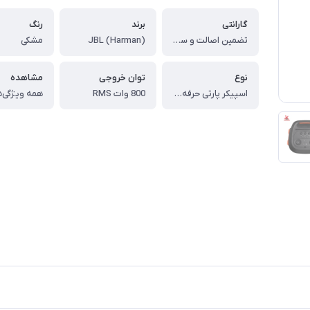
گارانتی
برند
رنگ
تضمین اصالت و سلامت کالا (اورجینال)
JBL (Harman)
مشکی
نوع
توان خروجی
مشاهده
اسپیکر پارتی حرفه‌ای (فقط با برق)
800 وات RMS
همه ویژگی‌ه