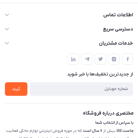
اطلاعات تماس
09398557137
دسترسی سریع
info@justkala.ir
لیست محصولات
خدمات مشتریان
بوشهر - چهار راه تامین اجتماعی به سمت ریشهر ، 100 متر بالاتر
مجله فروشگاه
راهنما
سمت چپ (فروشگاه صوتی عباسی) - "تحویل حضوری فقط با
حساب کاربری
هماهنگی"
پرسش های شما
تماس با ما
از جدید‌ترین تخفیف‌ها با‌ خبر شوید
شرایط و ضوابط گارانتی
درباره ما
روش های بازگرداندن کالا
ثبت
قوانین و مقررات جاست کالا
راهنمای خرید، پرداخت، پردازش
مختصری درباره فروشگاه
با سپاس از انتخاب شما
جاست کالا
بیش از
۶ سال است
که در حوزه فروش اینترنتی لوازم خانگی فعالیت