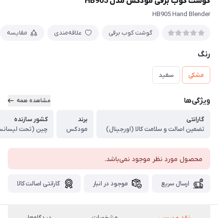
گوشت کوب برقی مودکس مدل HB905
HB905 Hand Blender
گوشت کوب برقی
علاقه‌مندی
مقایسه
رنگ
مشکی
سفید
ویژگی‌ها
مشاهده همه
گارانتی
برند
کشور سازنده
تضمین اصالت و سلامت کالا (اورجینال)
مودکس
چین (تحت لیسانس
محصول مورد نظر موجود نمی‌باشد.
ارسال سریع
موجود در انبار
گارانتی اصالت کالا
نقد و بررسی
مشخصات
دیدگاه‌ها