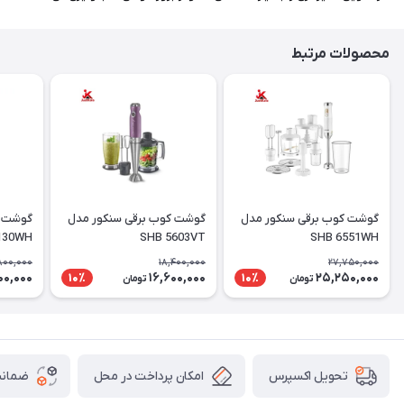
محصولات مرتبط
گوشت کوب برقی سنکور مدل
گوشت کوب برقی سنکور مدل
130WH
SHB 5603VT
SHB 6551WH
,800,000
18,400,000
27,750,000
100,000
16,600,000
25,250,000
10٪
10٪
تومان
تومان
امکان پرداخت در محل
ضمانت
تحویل اکسپرس