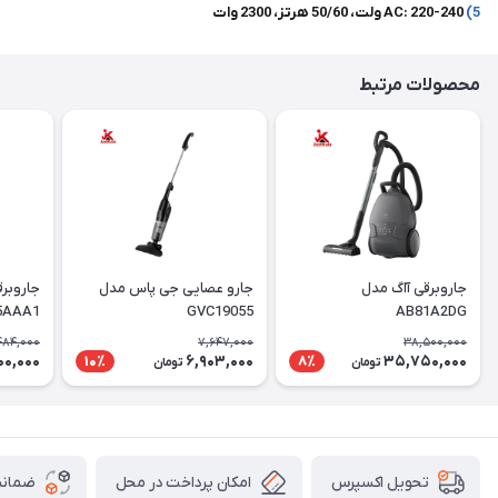
5)
AC: 220-240 ولت، 50/60 هرتز، 2300 وات
محصولات مرتبط
جاروبرقی آاگ مدل
جارو عصایی جی پاس مدل
جاروبر
5AAA1
GVC19055
AB81A2DG
484,000
7,647,000
38,500,000
00,000
6,903,000
35,750,000
10٪
8٪
تومان
تومان
امکان پرداخت در محل
ضمانت
تحویل اکسپرس