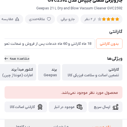
جاروبرقی سطلی جیپاس مدل GVC2592
Geepas 21 L Dry and Blow Vacuum Cleaner GVC2592
جارو برقی
علاقه‌مندی
مقایسه
از 2 نظر
گارانتی
بدون گارانتی
18 ماه گارانتی و 60 ماه خدمات پس از فروش و ضمانت تعویض
ویژگی‌ها
مشاهده همه
گارانتی
برند
کشور مبدأ برند
تضمین اصالت و سلامت فیزیکی کالا
Geepas
امارات (مونتاژ چین)
محصول مورد نظر موجود نمی‌باشد.
ارسال سریع
موجود در انبار
گارانتی اصالت کالا
نقد و بررسی
مشخصات
دیدگاه‌ها