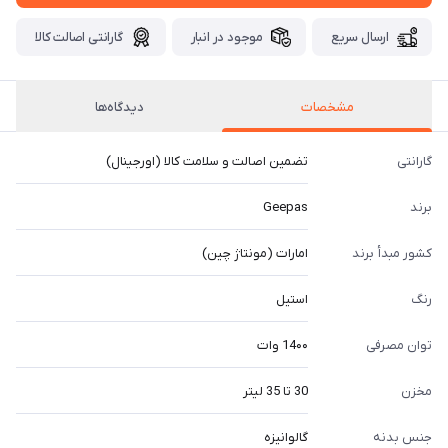
ارسال سریع
موجود در انبار
گارانتی اصالت کالا
مشخصات
دیدگاه‌ها
گارانتی
تضمین اصالت و سلامت کالا (اورجینال)
برند
Geepas
کشور مبدأ برند
امارات (مونتاژ چین)
رنگ
استیل
توان مصرفی
14۰۰ وات
مخزن
30 تا 35 لیتر
جنس بدنه
گالوانیزه