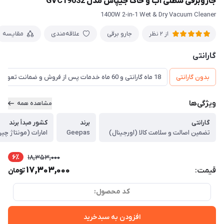
جاروبرقی سطلی آب و خاک جیپاس مدل GVC19032
1400W 2-in-1 Wet & Dry Vacuum Cleaner
جارو برقی
علاقه‌مندی
مقایسه
از 2 نظر
گارانتی
بدون گارانتی
18 ماه گارانتی و 60 ماه خدمات پس از فروش و ضمانت تعویض
ویژگی‌ها
مشاهده همه
گارانتی
برند
کشور مبدأ برند
تضمین اصالت و سلامت کالا (اورجینال)
Geepas
امارات (مونتاژ چی
6٪
18,353,000
17,303,000
قیمت:
تومان
کد محصول:
افزودن به سبدخرید