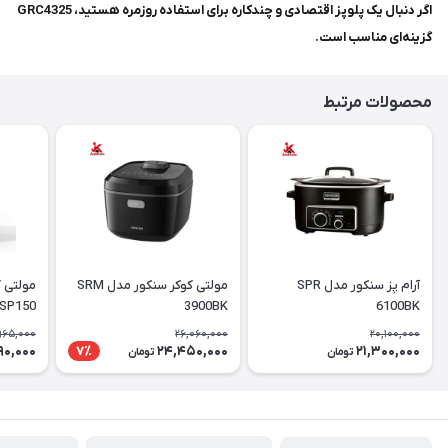
اگر دنبال یک پلوپز اقتصادی و چندکاره برای استفاده روزمره هستید، GRC4325
گزینه‌ای مناسب است.
محصولات مرتبط
آرام پز سنکور مدل SPR
مولتی کوکر سنکور مدل SRM
مولتی 
SP150
3900BK
6100BK
965,000
26,060,000
20,100,000
90,000
24,450,000
21,300,000
7٪
تومان
تومان