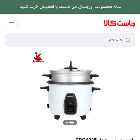
تمام محصولات اورجینال می باشند، با اطمینان خرید کنید.
فروشگاه اینترنتی جاست کالا
/
پخت و پز
/
پلوپز و زودپز
/
پلوپز جیپاس مدل GRC4325