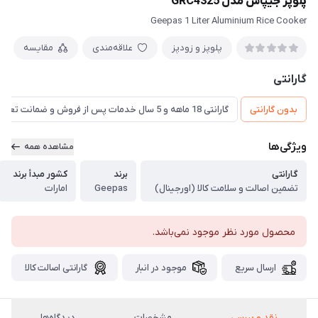
پلوپز جیپاس مدل GRC4325
Geepas 1 Liter Aluminium Rice Cooker
پلوپز و زودپز
علاقه‌مندی
مقایسه
گارانتی
بدون گارانتی
گارانتی 18 ماهه و 5 سال خدمات پس از فروش و ضمانت تعویض
ویژگی‌ها
مشاهده همه
گارانتی
برند
کشور مبدأ برند
تضمین اصالت و سلامت کالا (اورجینال)
Geepas
امارات
محصول مورد نظر موجود نمی‌باشد.
ارسال سریع
موجود در انبار
گارانتی اصالت کالا
نقد و بررسی
مشخصات
دیدگاه‌ها