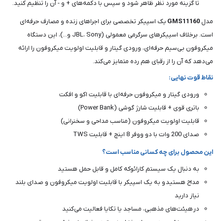
تا گزینه مورد نظر ظاهر شود و سپس با دکمه‌های + و - آن را تنظیم کنید.
مدل
GMS11160
یک اسپیکر تخصصی برای اجراهای زنده و مصارف حرفه‌ای
است. برخلاف اسپیکرهای سرگرمی معمولی (JBL، Sony و...)، این دستگاه
میکروفون بی‌سیم حرفه‌ای، ورودی گیتار و قابلیت اولویت میکروفون را ارائه
می‌دهد که آن را از رقبای هم رده متمایز می‌کند.
نقاط قوت نهایی:
ورودی گیتار و میکروفون حرفه‌ای با قابلیت اکو و افکت
باتری قوی + قابلیت شارژ گوشی (Power Bank)
قابلیت اولویت میکروفون (مناسب مداحی و سخنرانی)
صدای 200 وات با دو ووفر 8 اینچ + قابلیت TWS
این محصول برای چه کسانی مناسب است؟
به دنبال یک سیستم کارائوکه کامل و قابل حمل هستید
مداح هستید و به یک اسپیکر با قابلیت اولویت میکروفون و صدای بلند
نیاز دارید
در هیئت‌های مذهبی، مساجد یا تکایا فعالیت می‌کنید