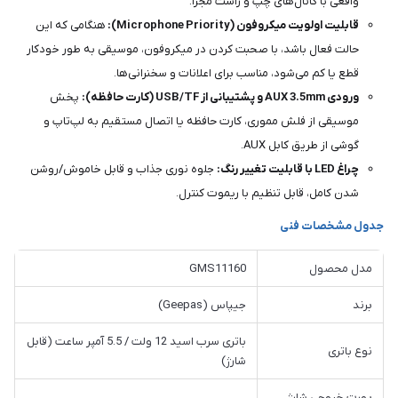
واقعی با کانال‌های چپ و راست مجزا.
قابلیت اولویت میکروفون (Microphone Priority):
هنگامی که این
حالت فعال باشد، با صحبت کردن در میکروفون، موسیقی به طور خودکار
قطع یا کم می‌شود، مناسب برای اعلانات و سخنرانی‌ها.
ورودی AUX 3.5mm و پشتیبانی از USB/TF (کارت حافظه):
پخش
موسیقی از فلش مموری، کارت حافظه یا اتصال مستقیم به لپ‌تاپ و
گوشی از طریق کابل AUX.
چراغ LED با قابلیت تغییر رنگ:
جلوه نوری جذاب و قابل خاموش/روشن
شدن کامل، قابل تنظیم با ریموت کنترل.
جدول مشخصات فنی
مدل محصول
GMS11160
برند
جیپاس (Geepas)
باتری سرب اسید 12 ولت / 5.5 آمپر ساعت (قابل
نوع باتری
شارژ)
پورت خروجی شارژ