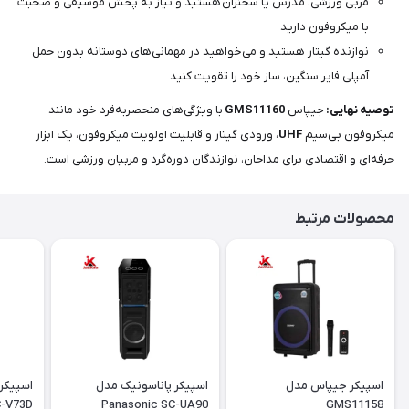
مربی ورزشی، مدرس یا سخنران هستید و نیاز به پخش موسیقی و صحبت
با میکروفون دارید
نوازنده گیتار هستید و می‌خواهید در مهمانی‌های دوستانه بدون حمل
آمپلی فایر سنگین، ساز خود را تقویت کنید
توصیه نهایی:
جیپاس
GMS11160
با ویژگی‌های منحصربه‌فرد خود مانند
میکروفون بی‌سیم
UHF
، ورودی گیتار و قابلیت اولویت میکروفون، یک ابزار
حرفه‌ای و اقتصادی برای مداحان، نوازندگان دوره‌گرد و مربیان ورزشی است.
محصولات مرتبط
اسپیکر جیپاس مدل
اسپیکر پاناسونیک مدل
-V73D
Panasonic SC-UA90
GMS11158