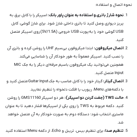
نحوه اتصال و استفاده:
نحوه شارژ باتری و استفاده به عنوان پاور بانک:
اسپیکر را با کابل برق به
پریز دیواری وصل کنید تا باتری داخلی شارژ شود. برای شارژ گوشی، کابل
USB گوشی خود را به پورت USB خروجی (5V/1.5A) روی اسپیکر متصل
کنید.
اتصال میکروفون:
ابتدا میکروفون بی‌سیم UHF را روشن کرده و باتری آن
را نصب کنید. اسپیکر معمولاً به طور خودکار آن را شناسایی می‌کند.
همچنین می‌توانید یک میکروفون باسیم حرفه‌ای دیگر را به جک MIC
Input متصل کنید.
اتصال گیتار:
گیتار خود را با کابل مناسب به جک Guitar Input متصل کنید و
با دکمه‌های Menu، ریورب یا افکت دلخواه را تنظیم نمایید.
حالت TWS (جفت کردن دو اسپیکر):
هر دو اسپیکر GMS11160 را روشن
کنید. دکمه مربوط به TWS را روی یکی از اسپیکرها فشار دهید تا به عنوان
ماستری انتخاب شود؛ دستگاه دوم به صورت خودکار به آن متصل خواهد
شد.
تنظیم صدا:
برای تنظیم بیس، تریبل و Echo، از دکمه Menu استفاده کنید