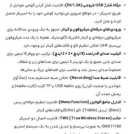
درگاه شارژ USB خروجی (5V/1.5A):
قابلیت شارژ کردن گوشی موبایل از
طریق اسپیکر – در مواقع ضروری می‌توانید گوشی خود را به اسپیکر متصل
کرده و شارژ کنید.
ورودی‌های حرفه‌ای میکروفون و گیتار:
مجهز به جک ورودی جداگانه برای
میکروفون حرفه‌ای و گیتار الکتریک/آکوستیک. همراه با یک عدد میکروفون
بی‌سیم UHF، امکان تنظیم اکو و افکت‌های گیتار نیز وجود دارد.
کیفیت صدای قدرتمند (8 اینچ × 2 + 2 اینچ):
ترکیب دو ووفر 8 اینچی برای
صدای باس عمیق و یک توییتر 2 اینچی برای صداهای زیر و شفاف.
مجموعاً صدای بسیار بلند و مناسب برای فضاهای بزرگ و سالن‌ها.
قابلیت ضبط صدا (Recording):
امکان ضبط مستقیم صدا (مثلاً آواز
خواندن یا صحبت کردن) روی حافظه USB یا TF کارت (کارت حافظه) و
پخش مجدد آن.
کنترل جامع اکولایزر (Menu Function):
قابلیت تنظیم حرفه‌ای بیس
(Bass)، تریبل (Treble)، اکو (Echo) و افکت‌های گیتار.
حالت TWS (True Wireless Stereo):
قابلیت اتصال دو اسپیکر
GMS11160 به صورت بی‌سیم و تبدیل شدن به یک سیستم استریو