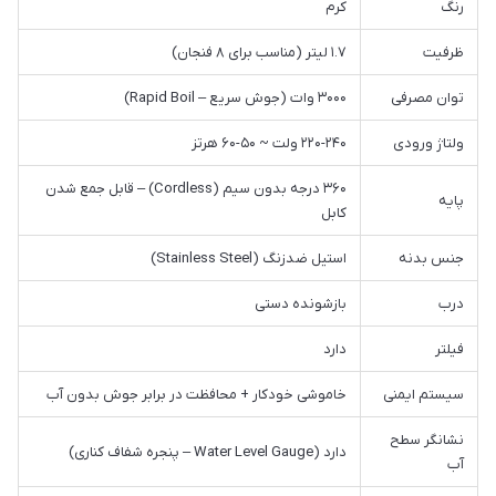
رنگ
کرم
ظرفیت
۱.۷ لیتر (مناسب برای ۸ فنجان)
توان مصرفی
۳۰۰۰ وات (جوش سریع – Rapid Boil)
ولتاژ ورودی
۲۲۰-۲۴۰ ولت ~ ۵۰-۶۰ هرتز
۳۶۰ درجه بدون سیم (Cordless) – قابل جمع شدن
پایه
کابل
جنس بدنه
استیل ضدزنگ (Stainless Steel)
درب
بازشونده دستی
فیلتر
دارد
سیستم ایمنی
خاموشی خودکار + محافظت در برابر جوش بدون آب
نشانگر سطح
دارد (Water Level Gauge – پنجره شفاف کناری)
آب