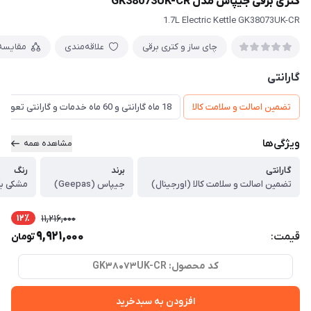
کتری برقی جیپاس مدل GK38073UK-CR
1.7L Electric Kettle GK38073UK-CR
چای ساز و کتری برقی
علاقه‌مندی
مقایسه
گارانتی
تضمین اصالت و سلامت کالا
18 ماه گارانتی و 60 ماه خدمات و گارانتی تعویض
ویژگی‌ها
مشاهده همه
گارانتی
برند
رنگ
تضمین اصالت و سلامت کالا (اورجینال)
جیپاس (Geepas)
12٪
11,216,000
9,921,000
قیمت:
تومان
کد محصول: GK38073UK-CR
افزودن به سبدخرید