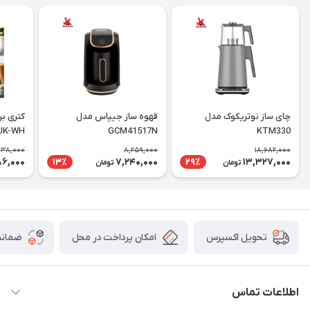
چای ساز نوتریکوک مدل
قهوه ساز جیپاس مدل
کتری ب
UK-WH
GCM41517N
KTM330
138,000
8,259,000
18,682,000
86,000
7,240,000
13,327,000
13٪
29٪
تومان
تومان
امکان پرداخت در محل
ضمانت
تحویل اکسپرس
اطلاعات تماس