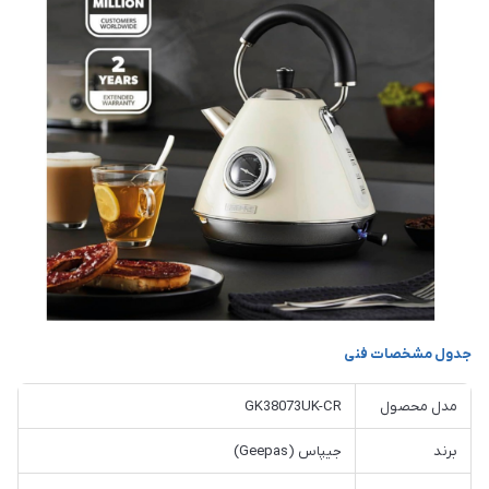
جدول مشخصات فنی
مدل محصول
GK38073UK-CR
برند
جیپاس (Geepas)