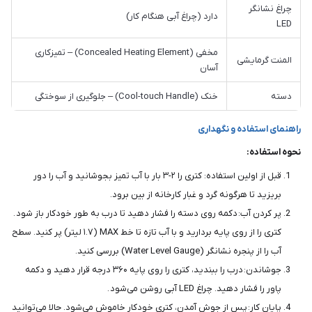
چراغ نشانگر
دارد (چراغ آبی هنگام کار)
LED
مخفی (Concealed Heating Element) – تمیزکاری
المنت گرمایشی
آسان
دسته
خنک (Cool-touch Handle) – جلوگیری از سوختگی
راهنمای استفاده و نگهداری
نحوه استفاده:
قبل از اولین استفاده: کتری را ۲-۳ بار با آب تمیز بجوشانید و آب را دور
بریزید تا هرگونه گرد و غبار کارخانه از بین برود.
پر کردن آب: دکمه روی دسته را فشار دهید تا درب به طور خودکار باز شود .
کتری را از روی پایه بردارید و با آب تازه تا خط MAX (۱.۷ لیتر) پر کنید. سطح
آب را از پنجره نشانگر (Water Level Gauge) بررسی کنید.
جوشاندن: درب را ببندید، کتری را روی پایه ۳۶۰ درجه قرار دهید و دکمه
پاور را فشار دهید. چراغ LED آبی روشن می‌شود .
پایان کار: پس از جوش آمدن، کتری خودکار خاموش می‌شود. حالا می‌توانید