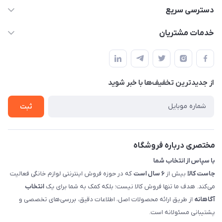
09398557137
دسترسی سریع
info@justkala.ir
لیست محصولات
خدمات مشتریان
بوشهر - چهار راه تامین اجتماعی به سمت ریشهر ، 100 متر بالاتر
مجله فروشگاه
راهنما
سمت چپ (فروشگاه صوتی عباسی) - "تحویل حضوری فقط با
حساب کاربری
هماهنگی"
پرسش های شما
تماس با ما
از جدید‌ترین تخفیف‌ها با‌ خبر شوید
شرایط و ضوابط گارانتی
درباره ما
روش های بازگرداندن کالا
ثبت
قوانین و مقررات جاست کالا
راهنمای خرید، پرداخت، پردازش
مختصری درباره فروشگاه
با سپاس از انتخاب شما
جاست کالا
بیش از
۶ سال است
که در حوزه فروش اینترنتی لوازم خانگی فعالیت
می‌کند. هدف ما تنها فروش کالا نیست؛ بلکه کمک به شما برای یک
انتخاب
آگاهانه
از طریق ارائه محصولات اصل، اطلاعات دقیق، بررسی‌های تخصصی و
پشتیبانی مسئولانه است.