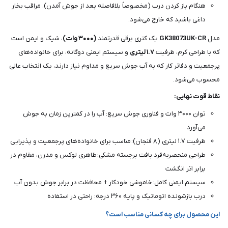
هنگام باز کردن درب (مخصوصاً بلافاصله بعد از جوش آمدن)، مراقب بخار
داغی باشید که خارج می‌شود.
مدل
GK38073UK-CR
یک کتری برقی قدرتمند
(۳۰۰۰ وات)
، شیک و ایمن است
که با طراحی کرم، ظرفیت
۱.۷ لیتری
و سیستم ایمنی دوگانه، برای خانواده‌های
پرجمعیت و دفاتر کار که به آب جوش سریع و مداوم نیاز دارند، یک انتخاب عالی
محسوب می‌شود.
نقاط قوت نهایی:
توان ۳۰۰۰ وات و فناوری جوش سریع: آب را در کمترین زمان به جوش
می‌آورد
ظرفیت ۱.۷ لیتری (۸ فنجان): مناسب برای خانواده‌های پرجمعیت و پذیرایی
طراحی منحصربه‌فرد بافت برجسته مشکی: ظاهری لوکس و مدرن، مقاوم در
برابر اثر انگشت
سیستم ایمنی کامل: خاموشی خودکار + محافظت در برابر جوش بدون آب
درب بازشونده اتوماتیک و پایه ۳۶۰ درجه: راحتی در استفاده
این محصول برای چه کسانی مناسب است؟