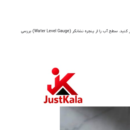
پر کردن آب: دکمه روی دسته را فشار دهید تا درب به طور خودکار باز شود . کتری را از روی پایه بردارید و با آب تازه تا خط MAX (۱.۷ لیتر) پر کنید. سطح آب را از پنجره نشانگر (Water Level Gauge) بررسی