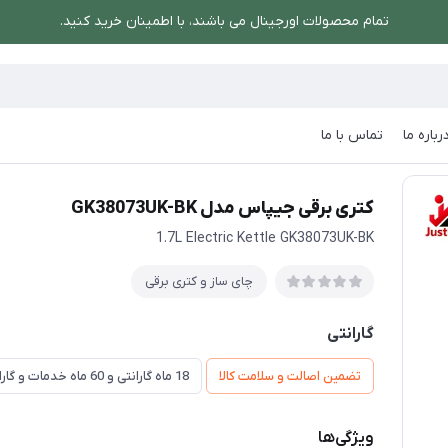
تمام محصولات اورجینال می باشند، با اطمینان خرید کنید.
رباره ما
تماس با ما
/
کتری برقی جیپاس مدل GK38073UK-BK
کتری برقی جیپاس مدل GK38073UK-BK
1.7L Electric Kettle GK38073UK-BK
چای ساز و کتری برقی
گارانتی
تضمین اصالت و سلامت کالا
18 ماه گارانتی و 60 ماه خدمات و گارانتی تعویض
ویژگی‌ها