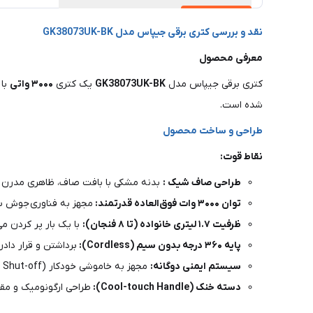
نقد و بررسی کتری برقی جیپاس مدل GK38073UK-BK
معرفی محصول
کتری برقی جیپاس مدل
GK38073UK-BK
یک کتری
۳۰۰۰ واتی
با
شده است.
طراحی و ساخت محصول
نقاط قوت:
طراحی صاف شیک :
بدنه مشکی با بافت صاف، ظاهری مدرن و 
توان ۳۰۰۰ وات فوق‌العاده قدرتمند:
مجهز به فناوری جوش سریع (Rapid Boil) که آب را در کمترین زمان ممکن به جوش می‌آورد – ایده‌آل برای صبح
ظرفیت ۱.۷ لیتری خانواده (تا ۸ فنجان):
با یک بار پر کردن می‌توانید تا ۸ فنجان چای یا قهوه تهیه کنید؛ مناسب برای
پایه ۳۶۰ درجه بدون سیم (Cordless):
برداشتن و قرار داد
سیستم ایمنی دوگانه:
مجهز به خاموشی خودکار (Auto Shut-off) پس از جوش آمدن و محافظت در برابر جوش بدون آب (Boil-dry Protection) .
دسته خنک (Cool-touch Handle):
طراحی ارگونومیک و مقاو