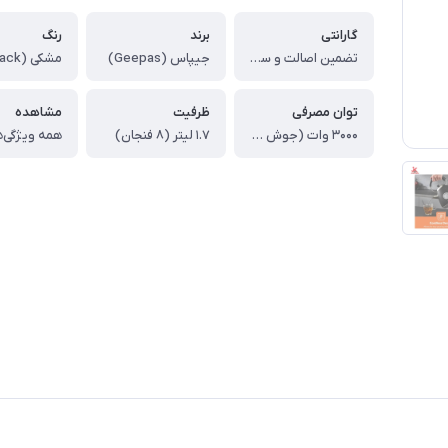
گارانتی
برند
رنگ
تضمین اصالت و سلامت کالا (اورجینال)
جیپاس (Geepas)
مشکی (Black)
توان مصرفی
ظرفیت
مشاهده
۳۰۰۰ وات (جوش سریع – Rapid Boil)
۱.۷ لیتر (۸ فنجان)
همه ویژگی‌ه