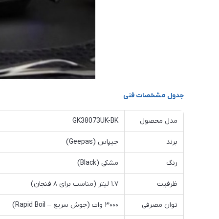
جدول مشخصات فنی
مدل محصول
GK38073UK-BK
برند
جیپاس (Geepas)
رنگ
مشکی (Black)
ظرفیت
۱.۷ لیتر (مناسب برای ۸ فنجان)
توان مصرفی
۳۰۰۰ وات (جوش سریع – Rapid Boil)