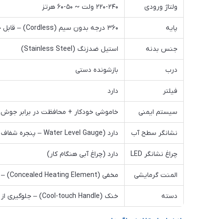
ولتاژ ورودی
۲۲۰-۲۴۰ ولت ~ ۵۰-۶۰ هرتز
پایه
۳۶۰ درجه بدون سیم (Cordless) – قابل جمع شدن کابل
جنس بدنه
استیل ضدزنگ (Stainless Steel)
درب
بازشونده دستی
فیلتر
دارد
سیستم ایمنی
خاموشی خودکار + محافظت در برابر جوش 
نشانگر سطح آب
دارد (Water Level Gauge – پنجره شفاف کناری)
چراغ نشانگر LED
دارد (چراغ آبی هنگام کار)
المنت گرمایشی
مخفی (Concealed Heating Element) – تمیزکاری آسان
دسته
خنک (Cool-touch Handle) – جلوگیری از سوختگی