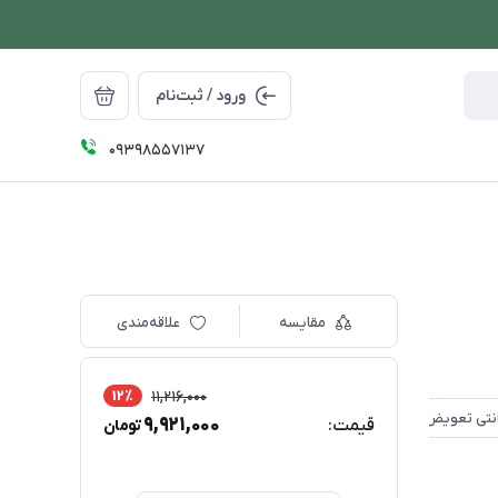
ورود / ثبت‌نام
09398557137
مقایسه
علاقه‌مندی
12٪
11,216,000
9,921,000
قیمت:
تومان