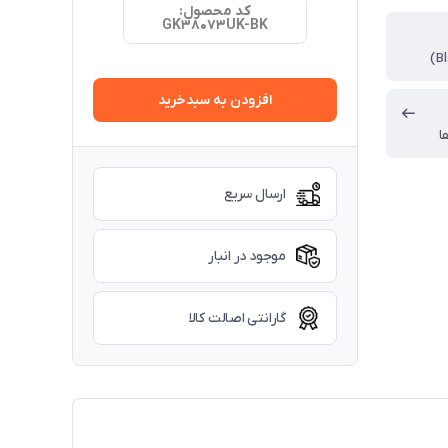
کد محصول:
GK38073UK-BK
افزودن به سبدخرید
ا
ارسال سریع
موجود در انبار
گارانتی اصالت کالا