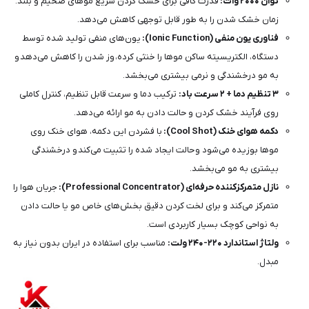
توان ۲۰۰۰ وات:
قدرت کافی برای خشک کردن سریع موهای ضخیم و بلند.
زمان خشک شدن را به طور قابل توجهی کاهش می‌دهد.
فناوری یون منفی (Ionic Function):
یون‌های منفی تولید شده توسط
دستگاه، الکتریسیته ساکن موها را خنثی کرده، وز شدن را کاهش می‌دهد و
به مو درخشندگی و نرمی بیشتری می‌بخشد.
۳ تنظیم دما + ۲ سرعت باد:
ترکیب دما و سرعت قابل تنظیم، کنترل کاملی
روی فرآیند خشک کردن و حالت دادن به مو ارائه می‌دهد.
دکمه هوای خنک (Cool Shot):
با فشردن این دکمه، هوای خنک روی
موها بوزیده می‌شود و حالت ایجاد شده را تثبیت می‌کند و درخشندگی
بیشتری به مو می‌بخشد.
نازل متمرکزکننده حرفه‌ای (Professional Concentrator):
جریان هوا را
متمرکز می‌کند و برای لخت کردن دقیق بخش‌های خاص مو یا حالت دادن
به نواحی کوچک بسیار کاربردی است.
ولتاژ استاندارد ۲۲۰-۲۴۰ ولت:
مناسب برای استفاده در ایران بدون نیاز به
مبدل.