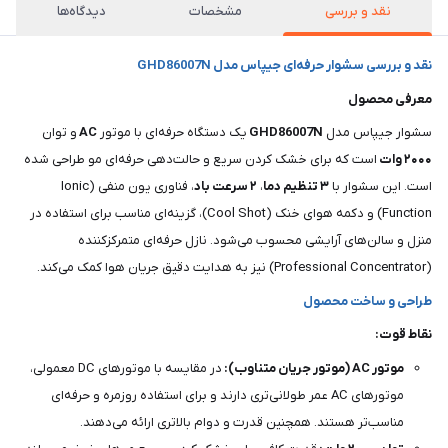
نقد و بررسی
مشخصات
دیدگاه‌ها
نقد و بررسی سشوار حرفه‌ای جیپاس مدل GHD86007N
معرفی محصول
سشوار جیپاس مدل
GHD86007N
یک دستگاه حرفه‌ای با موتور
AC
و توان
۲۰۰۰
وات
است که برای خشک کردن سریع و حالت‌دهی حرفه‌ای مو طراحی شده
است. این سشوار با
۳ تنظیم دما
،
۲ سرعت باد
، فناوری یون منفی (Ionic
Function) و دکمه هوای خنک (Cool Shot)، گزینه‌ای مناسب برای استفاده در
منزل و سالن‌های آرایشی محسوب می‌شود. نازل حرفه‌ای متمرکزکننده
(Professional Concentrator) نیز به هدایت دقیق جریان هوا کمک می‌کند.
طراحی و ساخت محصول
نقاط قوت:
موتور AC (موتور جریان متناوب):
در مقایسه با موتورهای DC معمولی،
موتورهای AC عمر طولانی‌تری دارند و برای استفاده روزمره و حرفه‌ای
مناسب‌تر هستند. همچنین قدرت و دوام بالاتری ارائه می‌دهند.