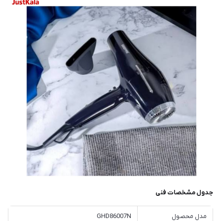
جدول مشخصات فنی
مدل محصول
GHD86007N