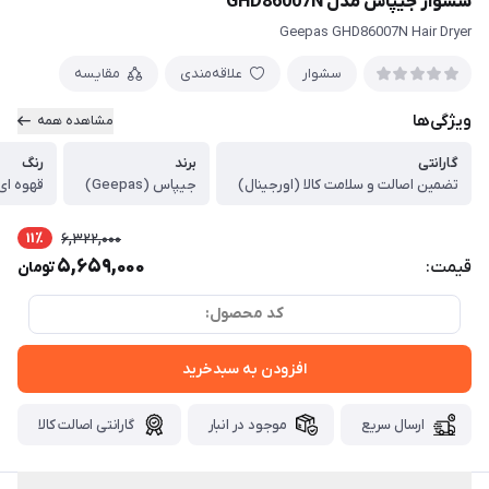
سشوار جیپاس مدل GHD86007N
Geepas GHD86007N Hair Dryer
سشوار
علاقه‌مندی
مقایسه
ویژگی‌ها
مشاهده همه
گارانتی
برند
رنگ
تضمین اصالت و سلامت کالا (اورجینال)
جیپاس (Geepas)
قهوه ای
11٪
6,322,000
5,659,000
قیمت:
تومان
کد محصول:
افزودن به سبدخرید
ارسال سریع
موجود در انبار
گارانتی اصالت کالا