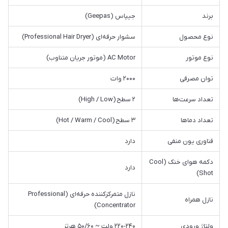
برند
جیپاس (Geepas)
نوع محصول
سشوار حرفه‌ای (Professional Hair Dryer)
نوع موتور
AC Motor (موتور جریان متناوب)
توان مصرفی
۲۰۰۰ وات
تعداد سرعت‌ها
۲ سطح (High / Low)
تعداد دماها
۳ سطح (Hot / Warm / Cool)
فناوری یون منفی
دارد
دکمه هوای خنک (Cool
دارد
Shot)
نازل متمرکزکننده حرفه‌ای (Professional
نازل همراه
Concentrator)
ولتاژ ورودی
۲۲۰-۲۴۰ ولت ~ ۵۰/۶۰ هرتز