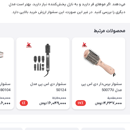
می‌دهند. اگر موهای فر دارید و به نازل پخش‌کننده نیاز دارید، بهتر است مدل
دیگری را بررسی کنید. در غیر این صورت، این سشوار ارزش خرید بالایی دارد.
محصولات مرتبط
سشوار برس‌دار دی اس پی
سشوار دی اس پی مدل
سشوار 
مدل 50077U
50124
4
کننده
,100,000
16,160,000
5,050,000
86,000
16,049,000
4,237,000
1٪
17٪
تومان
تومان