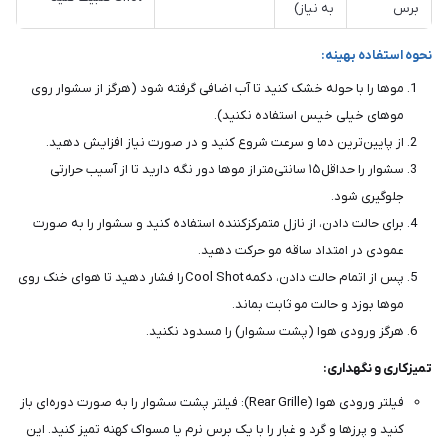
برس
به نیاز)
نحوه استفاده بهینه:
موها را با حوله خشک کنید تا آب اضافی گرفته شود (هرگز از سشوار روی
موهای خیلی خیس استفاده نکنید).
از پایین‌ترین دما و سرعت شروع کنید و در صورت نیاز افزایش دهید.
سشوار را حداقل ۱۵ سانتی‌متر از موها دور نگه دارید تا از آسیب حرارتی
جلوگیری شود.
برای حالت دادن، از نازل متمرکزکننده استفاده کنید و سشوار را به صورت
عمودی در امتداد ساقه مو حرکت دهید.
پس از اتمام حالت دادن، دکمه Cool Shot را فشار دهید تا هوای خنک روی
موها بوزد و حالت مو ثابت بماند.
هرگز ورودی هوا (پشت سشوار) را مسدود نکنید.
تمیزکاری و نگهداری:
فیلتر ورودی هوا (Rear Grille): فیلتر پشت سشوار را به صورت دوره‌ای باز
کنید و پرزها و گرد و غبار را با یک برس نرم یا مسواک کهنه تمیز کنید. این