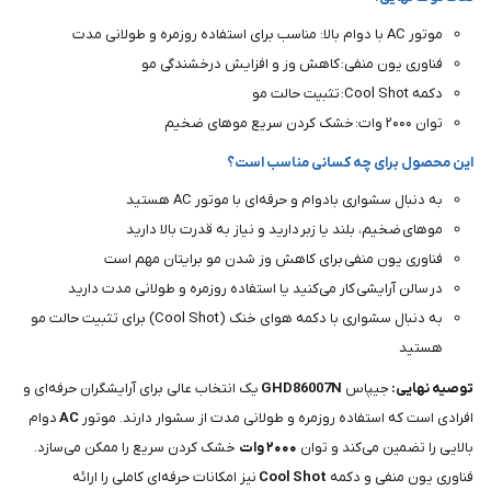
موتور AC با دوام بالا: مناسب برای استفاده روزمره و طولانی مدت
فناوری یون منفی: کاهش وز و افزایش درخشندگی مو
دکمه Cool Shot: تثبیت حالت مو
توان ۲۰۰۰ وات: خشک کردن سریع موهای ضخیم
این محصول برای چه کسانی مناسب است؟
به دنبال سشواری بادوام و حرفه‌ای با موتور AC هستید
موهای ضخیم، بلند یا زبر دارید و نیاز به قدرت بالا دارید
فناوری یون منفی برای کاهش وز شدن مو برایتان مهم است
در سالن آرایشی کار می‌کنید یا استفاده روزمره و طولانی مدت دارید
به دنبال سشواری با دکمه هوای خنک (Cool Shot) برای تثبیت حالت مو
هستید
توصیه نهایی:
جیپاس
GHD86007N
یک انتخاب عالی برای آرایشگران حرفه‌ای و
افرادی است که استفاده روزمره و طولانی مدت از سشوار دارند. موتور
AC
دوام
بالایی را تضمین می‌کند و توان
۲۰۰۰
وات
خشک کردن سریع را ممکن می‌سازد.
فناوری یون منفی و دکمه
Shot
Cool
نیز امکانات حرفه‌ای کاملی را ارائه