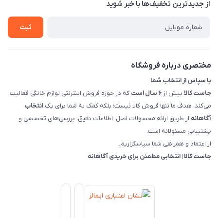
تماس با ما
از جدید‌ترین تخفیف‌ها با‌ خبر شوید
شرایط و ضوابط گارانتی
درباره ما
روش های بازگرداندن کالا
ثبت
قوانین و مقررات جاست کالا
راهنمای خرید، پرداخت، پردازش
مختصری درباره فروشگاه
با سپاس از انتخاب شما
جاست کالا
بیش از
۶ سال است
که در حوزه فروش اینترنتی لوازم خانگی فعالیت
می‌کند. هدف ما تنها فروش کالا نیست؛ بلکه کمک به شما برای یک
انتخاب
آگاهانه
از طریق ارائه محصولات اصل، اطلاعات دقیق، بررسی‌های تخصصی و
پشتیبانی مسئولانه است.
از اعتماد و همراهی شما سپاسگزاریم.
جاست کالا | انتخابی مطمئن برای خریدی آگاهانه