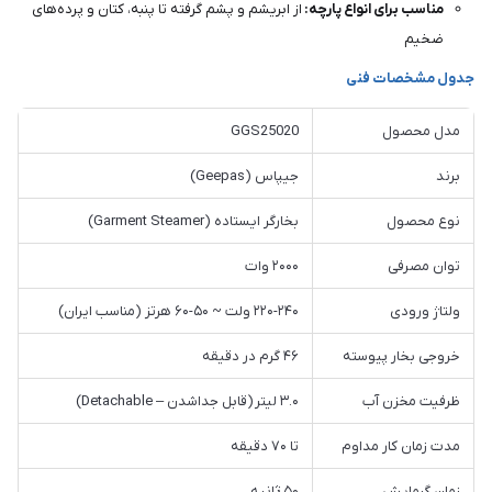
مناسب برای انواع پارچه:
از ابریشم و پشم گرفته تا پنبه، کتان و پرده‌های
ضخیم
جدول مشخصات فنی
مدل محصول
GGS25020
برند
جیپاس (Geepas)
نوع محصول
بخارگر ایستاده (Garment Steamer)
توان مصرفی
۲۰۰۰ وات
ولتاژ ورودی
۲۲۰-۲۴۰ ولت ~ ۵۰-۶۰ هرتز (مناسب ایران)
خروجی بخار پیوسته
۴۶ گرم در دقیقه
ظرفیت مخزن آب
۳.۰ لیتر (قابل جداشدن – Detachable)
مدت زمان کار مداوم
تا ۷۰ دقیقه
زمان گرمایش
۵۰ ثانیه