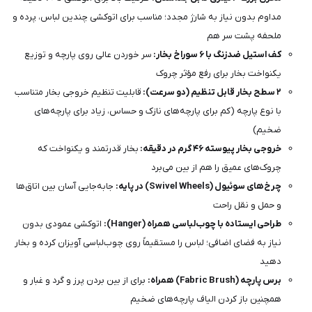
مداوم بدون نیاز به شارژ مجدد؛ مناسب برای اتوکشی چندین لباس، پرده و
ملحفه پشت سر هم
کف استیل ضدزنگ با ۶ سوراخ بخار:
سر خوردن عالی روی پارچه و توزیع
یکنواخت بخار برای رفع مؤثر چروک
۲ سطح بخار قابل تنظیم (دو سرعت):
قابلیت تنظیم خروجی بخار متناسب
با نوع پارچه (کم برای پارچه‌های نازک و حساس، زیاد برای پارچه‌های
ضخیم)
خروجی بخار پیوسته ۴۶ گرم در دقیقه:
بخار قدرتمند و یکنواخت که
چروک‌های عمیق را هم از بین می‌برد
چرخ‌های سوئیول (Swivel Wheels) در پایه:
جابه‌جایی آسان بین اتاق‌ها
و حمل و نقل راحت
طراحی ایستاده با چوب‌لباسی همراه (Hanger):
اتوکشی عمودی بدون
نیاز به فضای اضافی؛ لباس را مستقیماً روی چوب‌لباسی آویزان کرده و بخار
دهید
برس پارچه (Fabric Brush) همراه:
برای از بین بردن پرز و گرد و غبار و
همچنین باز کردن الیاف پارچه‌های ضخیم