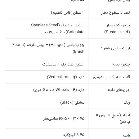
تعداد سطوح بخار
۲ سطح (قابل تنظیم)
جنس کف بخار
استیل ضدزنگ (Stainless Steel
(Steam Head)
Soleplate) با ۶ سوراخ بخار
چوب‌لباسی (Hanger) + برس پارچه (Fabric
لوازم جانبی همراه
Brush)
جنس بدنه
استیل ضدزنگ + پلاستیک
قابلیت اتوکشی عمودی
دارد (Vertical Ironing)
چرخ‌های پایه
دارد (Swivel Wheels – ۴ چرخ)
رنگ
مشکی (Black)
ابعاد (طول × عرض ×
۴۵ × ۳۳ × ۴۶.۵ سانتی‌متر
ارتفاع)
وزن
۸.۴۵ کیلوگرم