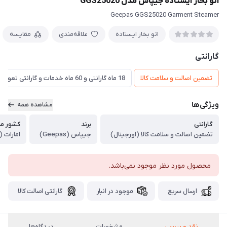
اتو بخار ایستاده جیپاس مدل GGS25020
Geepas GGS25020 Garment Steamer
اتو بخار ایستاده
علاقه‌مندی
مقایسه
گارانتی
تضمین اصالت و سلامت کالا
18 ماه گارانتی و 60 ماه خدمات و گارانتی تعویض
ویژگی‌ها
مشاهده همه
گارانتی
برند
کشور مبد
تضمین اصالت و سلامت کالا (اورجینال)
جیپاس (Geepas)
امارات (
محصول مورد نظر موجود نمی‌باشد.
ارسال سریع
موجود در انبار
گارانتی اصالت کالا
نقد و بررسی
مشخصات
دیدگاه‌ها