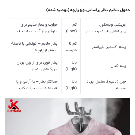
جدول تنظیم بخار بر اساس نوع پارچه (توصیه شده)
ابریشم، ویسکوز،
کم
حرارت و بخار ملایم برای
پارچه‌های ظریف و حساس
(Low)
جلوگیری از آسیب به الیاف
کم تا
بخار ملایم – اتوکشی با فاصله
پشم، کشمیر، پلی‌استر
متوسط
بیشتر از پارچه
بالا
بخار قوی برای از بین بردن
پنبه، کتان
(High)
چروک‌های عمیق
جین (دنیم)، مخمل، پرده
بالا
حداکثر بخار – به آرامی و با
ضخیم
(High)
فاصله مناسب حرکت کنید