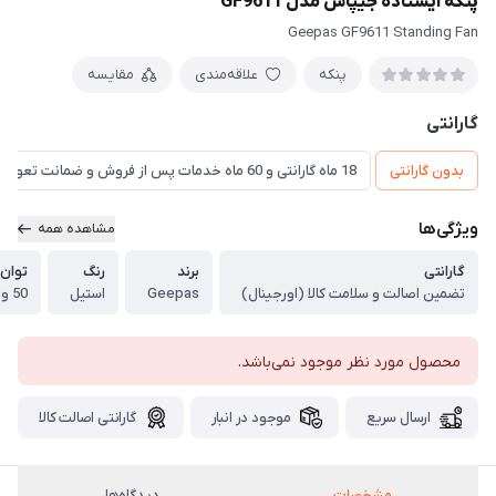
پنکه ایستاده جیپاس مدل GF9611
Geepas GF9611 Standing Fan
پنکه
علاقه‌مندی
مقایسه
گارانتی
بدون گارانتی
18 ماه گارانتی و 60 ماه خدمات پس از فروش و ضمانت تعویض
ویژگی‌ها
مشاهده همه
گارانتی
برند
رنگ
توان
تضمین اصالت و سلامت کالا (اورجینال)
Geepas
استیل
50 وات
محصول مورد نظر موجود نمی‌باشد.
ارسال سریع
موجود در انبار
گارانتی اصالت کالا
مشخصات
دیدگاه‌ها