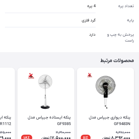
تعداد پره
4 پره
پایه
گرد فلزی
پرخش به چپ و
دارد
راست
محصولات مرتبط
پنکه دیواری جیپاس مدل
پنکه ایستاده جیپاس مدل
پنکه ای
R1112
GF9385
GF9483N
,925,000
21,310,000
9,381,000
629,000
17,500,000
8,392,000
18٪
11٪
تومان
تومان