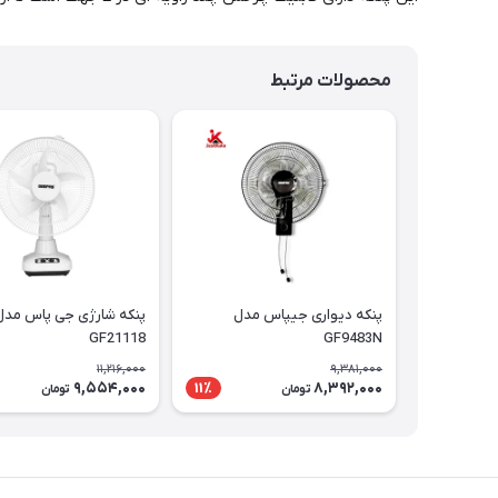
محصولات مرتبط
پنکه دیواری جیپاس مدل
پنکه شارژی جی پاس مدل
GF21118
GF9483N
11,216,000
9,381,000
9,554,000
8,392,000
11٪
تومان
تومان