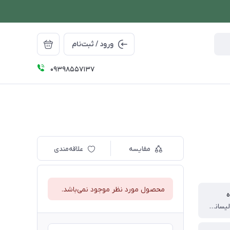
ورود / ثبت‌نام
09398557137
مقایسه
علاقه‌مندی
محصول مورد نظر موجود نمی‌باشد.
ه
چین (تحت لیسانس امارات متحده عربی)