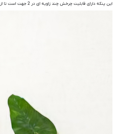
این پنکه دارای قابلیت چرخش چند زاویه ای در 2 جهت است تا از تأمین یکنواخت هوای خنک در سراسر اتاق اطمینان حاصل شود. این پنکه مجهز به چراغ های نشانگر قرمز و سبز است.