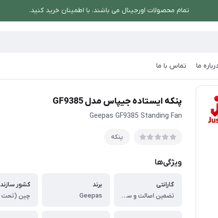
تمام محصولات اورجینال می باشند، با اطمینان خرید کنید.
رباره ما
تماس با ما
یستاده جیپاس مدل GF9385
پنکه ایستاده جیپاس مدل GF9385
Geepas GF9385 Standing Fan
پنکه
ویژگی‌ها
گارانتی
برند
کشور سازند
تضمین اصالت و سلامت فیزیکی کالا (اورجینال)
Geepas