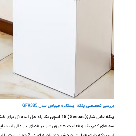
بررسی تخصصی پنکه ایستاده جیپاس مدل GF9385
پنکه قابل شارژ(Geepas) 18 اینچی یک راه حل ایده آل برای خنک نگه داشتن شما در تمام طول روز است
سفرهای کمپینگ و فعالیت های ورزشی در فضای باز عالی است.
این
این پنکه دارای قابلیت چرخش چند زاویه ای در 2 جهت است تا از تأمین یکنواخت هوای خنک در سراسر اتاق اطمینان حاصل شود. این پنکه مجهز به چراغ های نشانگر قرمز و سبز است.