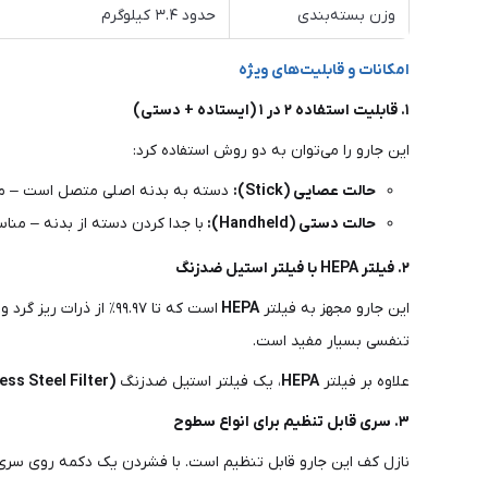
وزن بسته‌بندی
حدود ۳.۴ کیلوگرم
امکانات و قابلیت‌های ویژه
۱. قابلیت استفاده ۲ در ۱ (ایستاده + دستی)
این جارو را می‌توان به دو روش استفاده کرد:
حالت عصایی (Stick):
دسته به بدنه اصلی متصل است – م
حالت دستی (Handheld):
با جدا کردن دسته از بدنه – مناس
۲. فیلتر HEPA با فیلتر استیل ضدزنگ
این جارو مجهز به فیلتر
HEPA
است که تا ۹۹.۹۷٪ از 
تنفسی بسیار مفید است.
علاوه بر فیلتر
HEPA
، یک فیلتر استیل ضدزنگ
(Stainless Steel Filter)
۳. سری قابل تنظیم برای انواع سطوح
نازل کف این جارو قابل تنظیم است. با فشردن یک دکمه روی سری، 