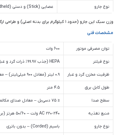
نوع جارو
عصایی (Stick) و دستی (Handheld) – ۲ در ۱
وزن سبک این جارو (حدود ۱ کیلوگرم برای بدنه اصلی) و طراحی ارگونومیک آن، حمل و نقل بین اتاق‌ها را آسان کرده و فشار زیادی به کمر کاربر وارد نمی‌کند.
مشخصات فنی
توان مصرفی موتور
۶۰۰ وات
نوع فیلتر
HEPA (جذب ۹۹.۹۷٪ ذرات گرد و غبار و آلرژن‌ها)
ظرفیت مخزن گرد و غبار
۰.۹ لیتر (معادل ۹۰۰ میلی‌لیتر) – معادل حجم حدود ۳ لیوان معمولی
طول کابل برق
۴.۵ متر
سطح صدا
≤ ۷۵ دسی‌بل – معادل صدای مکالمه معمولی یا ترافیک سبک شهری
منبع تغذیه
AC ۲۲۰-۲۴۰ ولت – ۵۰/۶۰ هرتز (برق شهری، باطری داخلی ندارد)
نوع جارو
باسیم (Corded) – بدون باتری