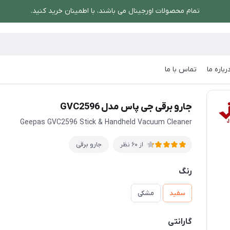
تمام محصولات اورجینال می باشند، با اطمینان خرید کنید.
رباره ما
تماس با ما
 برقی جی پاس مدل GVC2596
جارو برقی جی پاس مدل GVC2596
Geepas GVC2596 Stick & Handheld Vacuum Cleaner
جارو برقی
از 60 نظر
رنگ
سفید
مشکی
گارانتی