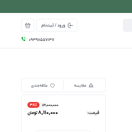
ورود / ثبت‌نام
09398557137
مقایسه
علاقه‌مندی
38٪
13,000,000
8,110,000
قیمت:
تومان