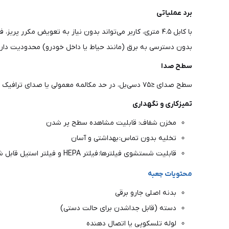
برد عملیاتی
با کابل ۴.۵ متری، کاربر می‌تواند بدون نیاز به تعویض مکرر 
بدون دسترسی به برق (مانند حیاط یا داخل خودرو) محدودیت دارد
سطح صدا
سطح صدای ≤۷۵ دسی‌بل، در حد مکالمه معمولی یا صدای ترافیک سبک شهری است. این میزان صدا برای یک جاروی اقتصادی در این رنج قیمتی قابل قبول است و در طول روز مزاحمت چندانی ایجاد نمی‌کند.
تمیزکاری و نگهداری
مخزن شفاف: قابلیت مشاهده سطح پر شدن
تخلیه بدون تماس: بهداشتی و آسان
قابلیت شستشوی فیلترها: فیلتر HEPA و فیلتر استیل قابل شستشو هستند (پیش از شستشو دفترچه راهنما را مطالعه کنید)
محتویات جعبه
بدنه اصلی جارو برقی
دسته (قابل جداشدن برای حالت دستی)
لوله تلسکوپی یا اتصال دهنده