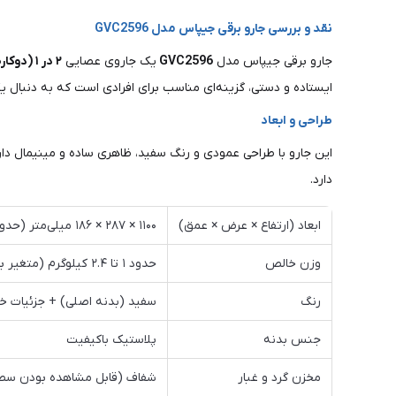
نقد و بررسی جارو برقی جیپاس مدل GVC2596
جارو برقی جیپاس مدل
GVC2596
یک جاروی عصایی
۲ در ۱ (دوکاره)
ایستاده و دستی، گزینه‌ای مناسب برای افرادی است که به دنبال
طراحی و ابعاد
این جارو با طراحی عمودی و رنگ سفید، ظاهری ساده و مینیمال دار
دارد.
ابعاد (ارتفاع × عرض × عمق)
۱۱۰۰ × ۲۸۷ × ۱۸۶ میلی‌متر (حدود ۱۱۰ سانتی‌متر ارتفاع)
وزن خالص
حدود ۱ تا ۲.۴ کیلوگرم (متغیر بر اساس منبع)
رنگ
سفید (بدنه اصلی) + جزئیات 
جنس بدنه
پلاستیک باکیفیت
مخزن گرد و غبار
شفاف (قابل مشاهده بودن سط