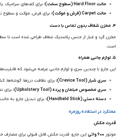
حالت Hard Floor (سطوح سخت):
برای کف‌های سرامیک، پ
حالت Carpet (فرش و موکت):
برای فرش، موکت و سطوح نر
۴. مخزن شفاف بدون تماس با دست
مخزن گرد و غبار از جنس پلاستیک شفاف طراحی شده است تا سطح پ
است.
۵. لوازم جانبی همراه
این جارو با چندین سری و لوازم جانبی عرضه می‌شود که قابلیت‌ها
سری شیار (Crevice Tool):
برای نظافت درزها، گوشه‌ها، کنا
سری مخصوص مبلمان و پرده (Upholstery Tool):
برای تم
دسته دستی (Handheld Stick):
برای تبدیل جارو به حالت
عملکرد در استفاده روزمره
قدرت مکش
موتور
۶۰۰ واتی
این جارو، قدرت مکش قابل قبولی برای مصارف خا