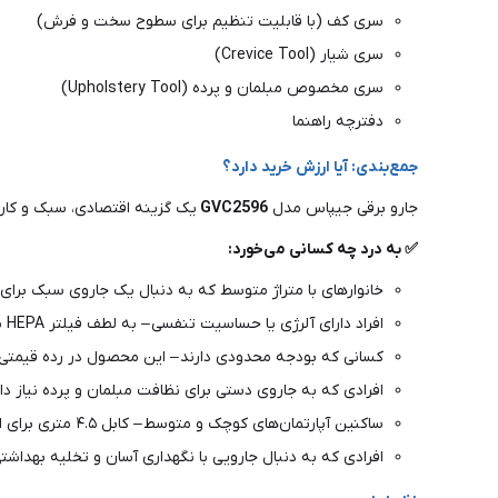
سری کف (با قابلیت تنظیم برای سطوح سخت و فرش)
سری شیار (Crevice Tool)
سری مخصوص مبلمان و پرده (Upholstery Tool)
دفترچه راهنما
جمع‌بندی: آیا ارزش خرید دارد؟
جارو برقی جیپاس مدل
GVC2596
یک گزینه اقتصادی، سبک و کاربردی ب
✅ به درد چه کسانی می‌خورد:
خانوارهای با متراژ متوسط که به دنبال یک جاروی سبک برای
افراد دارای آلرژی یا حساسیت تنفسی – به لطف فیلتر HEPA با جذب ۹۹.۹۷٪ ذرات
کسانی که بودجه محدودی دارند – این محصول در رده قیمتی ا
افرادی که به جاروی دستی برای نظافت مبلمان و پرده نیاز دارند – 
ساکنین آپارتمان‌های کوچک و متوسط – کابل ۴.۵ متری برای این فضاها کافی است
افرادی که به دنبال جارویی با نگهداری آسان و تخلیه بهداش