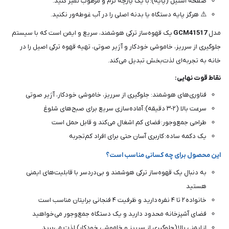
صفحه استیل (پایه): با یک پارچه نرم و مرطوب تمیز کنید.
⚠️ هرگز پایه دستگاه یا بدنه اصلی را در آب غوطه‌ور نکنید.
مدل
GCM41517
یک قهوه‌ساز ترکی هوشمند، سریع و ایمن است که با سیستم
جلوگیری از سرریز، خاموشی خودکار و آژیر صوتی، تهیه قهوه ترکی اصیل را در
خانه به تجربه‌ای لذت‌بخش تبدیل می‌کند.
نقاط قوت نهایی:
فناوری‌های هوشمند: جلوگیری از سرریز، خاموشی خودکار، آژیر صوتی
سرعت بالا (۲-۳ دقیقه): آماده‌سازی سریع برای صبح‌های شلوغ
طراحی جمع‌وجور: فضای کم اشغال می‌کند و قابل حمل است
یک دکمه ساده: کاربری آسان حتی برای افراد کم‌تجربه
این محصول برای چه کسانی مناسب است؟
به دنبال یک قهوه‌ساز ترکی هوشمند و بی‌دردسر با قابلیت‌های ایمنی
هستید
خانواده ۲ تا ۴ نفره دارید و ظرفیت ۴ فنجانی برایتان مناسب است
فضای آشپزخانه محدود دارید و یک دستگاه جمع‌وجور می‌خواهید
از ایمنی بالا (جلوگیری از سرریز و خاموشی خودکار) لذت می‌برید