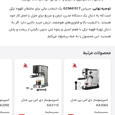
توصیه نهایی:
جیپاس
GCM41517
یک انتخاب عالی برای عاشقان قهوه ترکی
است که به دنبال یک دستگاه مدرن، ایمن و سریع برای منزل یا محل کار خود
هستند. با کیفیت بالا و فناوری‌های هوشمند، ارزش خرید بالایی دارد. اگر به
دنبال تهیه قهوه ترکی با طعم اصیل و رغوه غنی بدون نگرانی از ریخت و پاش
هستید، این محصول را به شما پیشنهاد می‌کنم.
محصولات مرتبط
اسپرسوساز دی اس پی مدل
اسپرسوساز دی اس پی مدل
اسپرسو
A3092
KA3115
KA3065
,190,000
20,200,000
20,200,000