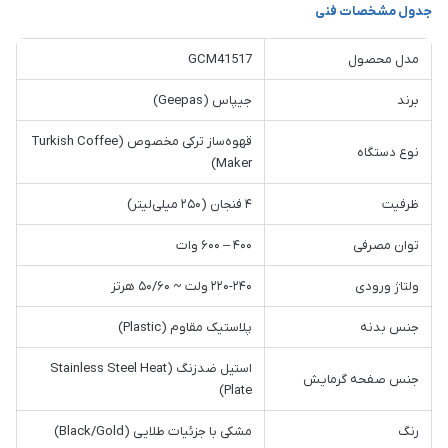
جدول مشخصات فنی
مدل محصول
GCM41517
برند
جیپاس (Geepas)
قهوه‌ساز ترکی مخصوص (Turkish Coffee
نوع دستگاه
Maker)
ظرفیت
۴ فنجان (۲۵۰ میلی‌لیتر)
توان مصرفی
۴۰۰ – ۶۰۰ وات
ولتاژ ورودی
۲۲۰-۲۴۰ ولت ~ ۵۰/۶۰ هرتز
جنس بدنه
پلاستیک مقاوم (Plastic)
استیل ضدزنگ (Stainless Steel Heat
جنس صفحه گرمایش
Plate)
رنگ
مشکی با جزئیات طلایی (Black/Gold)