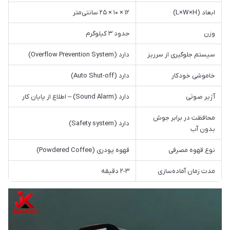
ابعاد (L×W×H)
۱۲ × ۱۰ × ۲۵ سانتی‌متر
وزن
حدود ۳ کیلوگرم
سیستم جلوگیری از سرریز
دارد (Overflow Prevention System)
خاموشی خودکار
دارد (Auto Shut-off)
آژیر صوتی
دارد (Sound Alarm) – اطلاع از پایان کار
محافظت در برابر جوش
دارد (Safety system)
بدون آب
نوع قهوه مصرفی
قهوه پودری (Powdered Coffee)
مدت زمان آماده‌سازی
۲-۳ دقیقه