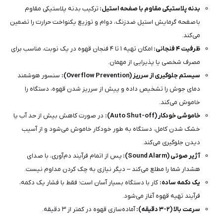
بدنه پلاستیکی مقاوم با صفحه استیل:
ترکیب بدنه پلاستیکی مقاوم
با صفحه گرمایش استیل ضدزنگ، دوام و توزیع یکنواخت حرارت را تضمین
می‌کند.
ظرفیت ۴ فنجانی:
امکان تهیه ۱ تا ۴ فنجان قهوه در یک نوبت، مناسب برای
مصرف شخصی یا پذیرایی از مهمان.
سیستم جلوگیری از سرریز (Overflow Prevention):
سنسور هوشمند
دمای جوش را تشخیص داده و پیش از سرریز شدن قهوه، دستگاه را
خاموش می‌کند.
خاموشی خودکار (Auto Shut-off):
در صورت کاهش بیش از حد آب یا
خشک شدن کامل، دستگاه به طور خودکار خاموش می‌شود و از آسیب
دیدن جلوگیری می‌کند.
آژیر صوتی (Sound Alarm):
پس از اتمام فرآیند دم‌آوری، با صدای
هشدار شما را مطلع می‌کند – دیگر نیازی به چک کردن مداوم نیست.
یک دکمه ساده:
کار با دستگاه بسیار آسان است؛ فقط با فشار یک دکمه،
فرآیند تهیه قهوه آغاز می‌شود.
سرعت بالا (۲-۳ دقیقه):
آماده‌سازی قهوه در کمتر از ۳ دقیقه.