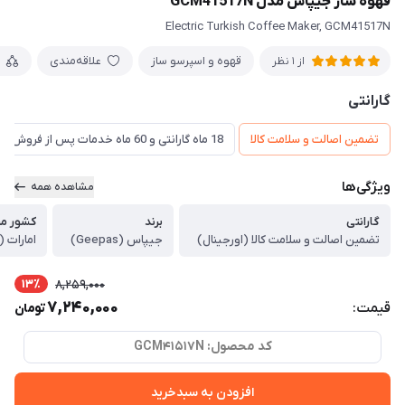
قهوه ساز جیپاس مدل GCM41517N
Electric Turkish Coffee Maker, GCM41517N
قهوه و اسپرسو ساز
علاقه‌مندی
از 1 نظر
گارانتی
تضمین اصالت و سلامت کالا
18 ماه گارانتی و 60 ماه خدمات پس از فروش و ضمانت تعویض
ویژگی‌ها
مشاهده همه
گارانتی
برند
کشور مبد
تضمین اصالت و سلامت کالا (اورجینال)
جیپاس (Geepas)
امارات (
13٪
8,259,000
7,240,000
قیمت:
تومان
کد محصول: GCM41517N
افزودن به سبدخرید