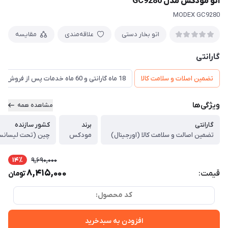
اتو مودکس مدل GC9280
MODEX GC9280
اتو بخار دستی
علاقه‌مندی
مقایسه
گارانتی
تضمین اصلات و سلامت کالا
18 ماه گارانتی و 60 ماه خدمات پس از فروش و ضمانت تعویض
ویژگی‌ها
مشاهده همه
گارانتی
برند
کشور سازنده
تضمین اصالت و سلامت کالا (اورجینال)
مودکس
چین (تحت لیسانس
14٪
9,690,000
8,415,000
قیمت:
تومان
کد محصول:
افزودن به سبدخرید