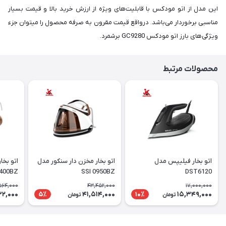
این مدل از اتو مودکس با قابلیت‌های ویژه از ارزش خرید بالا و قیمت بسیار
مناسبی برخوردار می‌باشد. در‌واقع قیمت مقرون به صرفه محصول را میتوان جزء
ویژگی‌های بارز اتو مودکس GC9280 برشمرد.
محصولات مرتبط
اتو بخار فیلیپس مدل
اتو بخار مخزن دار سنکور مدل
400BZ
SSI 0950BZ
DST6120
564,000
43,452,000
17,000,000
32,000
41,514,000
15,349,000
5٪
10٪
تومان
تومان