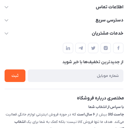
اطلاعات تماس
09398557137
دسترسی سریع
info@justkala.ir
لیست محصولات
خدمات مشتریان
بوشهر - چهار راه تامین اجتماعی به سمت ریشهر ، 100 متر بالاتر
مجله فروشگاه
راهنما
سمت چپ (فروشگاه صوتی عباسی) - "تحویل حضوری فقط با
حساب کاربری
هماهنگی"
پرسش های شما
تماس با ما
از جدید‌ترین تخفیف‌ها با‌ خبر شوید
شرایط و ضوابط گارانتی
درباره ما
روش های بازگرداندن کالا
ثبت
قوانین و مقررات جاست کالا
راهنمای خرید، پرداخت، پردازش
مختصری درباره فروشگاه
با سپاس از انتخاب شما
جاست کالا
بیش از
۶ سال است
که در حوزه فروش اینترنتی لوازم خانگی فعالیت
می‌کند. هدف ما تنها فروش کالا نیست؛ بلکه کمک به شما برای یک
انتخاب