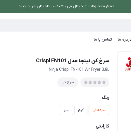
تمام محصولات اورجینال می باشند، با اطمینان خرید کنید.
رباره ما
تماس با ما
Crispi FN10
سرخ کن نینجا مدل Crispi FN101
Ninja Crispi FN-101 Air Fryer 3.8L
سرخ کن
رنگ
سرمه ای
کرم
سبز
گارانتی