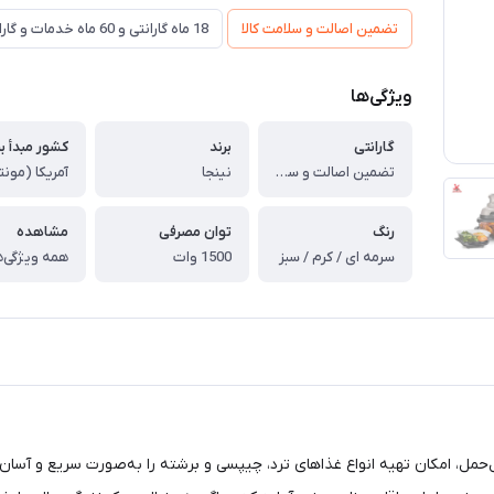
تضمین اصالت و سلامت کالا
18 ماه گارانتی و 60 ماه خدمات و گارانتی تعویض
ویژگی‌ها
گارانتی
برند
کشور مبدأ بر
تضمین اصالت و سلامت کالا (اورجینال)
نینجا
آمریکا (مونت
رنگ
توان مصرفی
مشاهده
سرمه ای / کرم / سبز
1500 وات
همه ویژگی‌ه
مل، امکان تهیه انواع غذاهای ترد، چیپسی و برشته را به‌صورت سریع و آسان ف