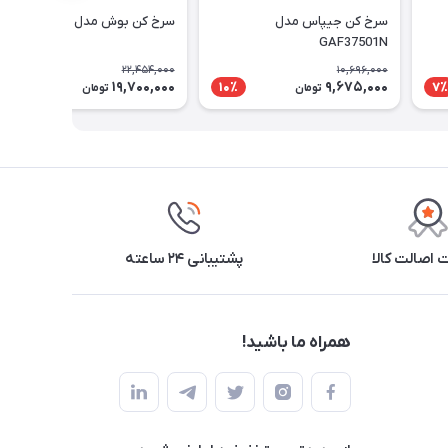
سرخ کن جیپاس مدل
سرخ کن بوش مدل MAF462B0
GAF37501N
22,454,000
10,696,000
19,700,000
9,675,000
13٪
10٪
7٪
تومان
تومان
اصالت کالا
پشتیبانی ۲۴ ساعته
همراه ما باشید!