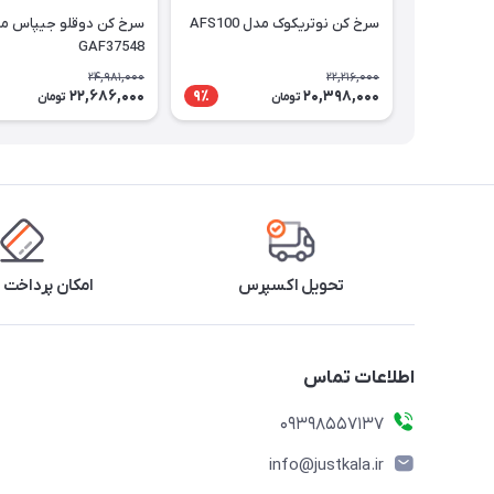
سرخ کن نوتریکوک مدل AFS100
سرخ کن دوقلو جیپاس م
GAF37548
24,981,000
22,216,000
22,686,000
20,398,000
9٪
تومان
تومان
تحویل اکسپرس
امکان پرداخت 
اطلاعات تماس
09398557137
info@justkala.ir