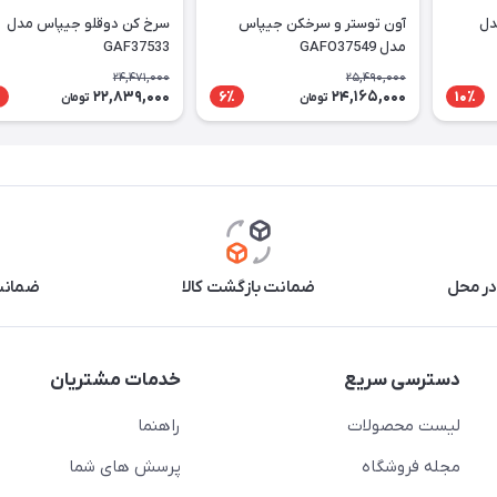
دل
آون توستر و سرخکن جیپاس
سرخ کن دوقلو جیپاس مدل
مدل GAFO37549
GAF37533
24,471,000
25,490,000
22,839,000
24,165,000
6٪
10٪
تومان
تومان
در محل
ضمانت بازگشت کالا
ضمانت 
دسترسی سریع
خدمات مشتریان
لیست محصولات
راهنما
مجله فروشگاه
پرسش های شما