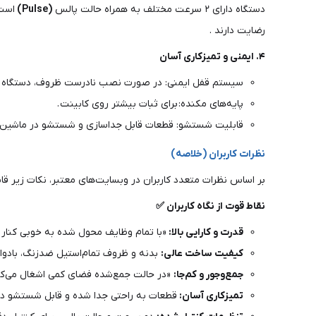
دستگاه دارای ۲ سرعت مختلف به همراه حالت پالس
(Pulse)
است 
رضایت دارند .
۴. ایمنی و تمیزکاری آسان
سیستم قفل ایمنی: در صورت نصب نادرست ظروف، دستگاه ر
پایه‌های مکنده: برای ثبات بیشتر روی کابینت .
قابلیت شستشو: قطعات قابل جداسازی و شستشو در ماشین
نظرات کاربران (خلاصه)
بر اساس نظرات متعدد کاربران در وبسایت‌های معتبر، نکات زیر ق
نقاط قوت از نگاه کاربران ✅
قدرت و کارایی بالا:
«با تمام وظایف محول شده به خوبی کنار می
کیفیت ساخت عالی:
بدنه و ظروف تمام‌استیل ضدزنگ، بادوام
جمع‌وجور و کم‌جا:
«در حالت جمع‌شده فضای کمی اشغال می‌کند
تمیزکاری آسان:
قطعات به راحتی جدا شده و قابل شستشو د