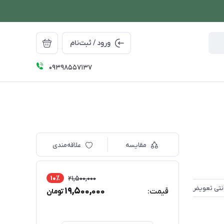
ورود / ثبت‌نام
09398557137
مقایسه
علاقه‌مندی
10٪
21,500,000
19,500,000
قیمت:
تومان