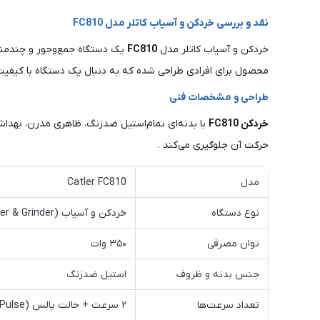
نقد و بررسی خردکن و آسیاب کاتلر مدل FC810
خردکن و آسیاب کاتلر مدل
FC810
یک دستگاه جمع‌وجور و چندمنظو
محصول برای افرادی طراحی شده که به دنبال یک دستگاه با کیفیت
طراحی و مشخصات فنی
خردکن FC810
با بدنه‌ای تمام‌استیل ضدزنگ، ظاهری مدرن، بهداشت
حرکت آن جلوگیری می‌کند .
مدل
Catler FC810
نوع دستگاه
خردکن و آسیاب (Chopper & Grinder)
توان مصرفی
۳۵۰ وات
جنس بدنه و ظروف
استیل ضدزنگ
تعداد سرعت‌ها
۲ سرعت + حالت پالس (Pulse)