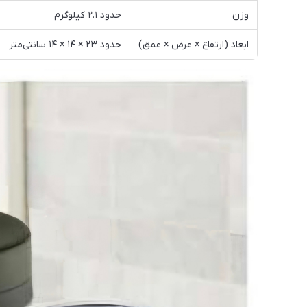
وزن
حدود ۲.۱ کیلوگرم
ابعاد (ارتفاع × عرض × عمق)
حدود ۲۳ × ۱۴ × ۱۴ سانتی‌متر