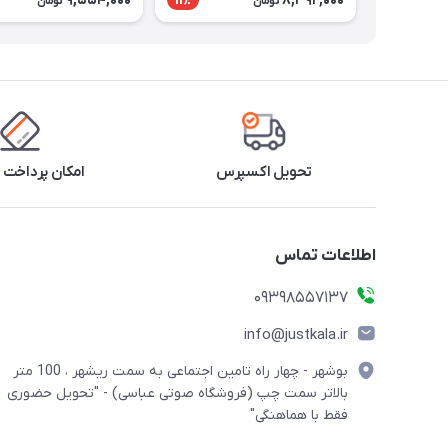
9,554,000
8,392,000
11٪
تومان
تومان
تحویل اکسپرس
امکان پرداخت 
اطلاعات تماس
09398557137
info@justkala.ir
بوشهر - چهار راه تامین اجتماعی به سمت ریشهر ، 100 متر
بالاتر سمت چپ (فروشگاه صوتی عباسی) - "تحویل حضوری
فقط با هماهنگی"