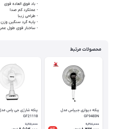
- باد فوق العاده قوی
- عملکرد کم صدا
- طراحی زیبا
- پایه گرد سنگین وزن
- ساختار قوی طول عمر
محصولات مرتبط
پنکه دیواری جیپاس مدل
پنکه شارژی جی پاس مدل
GF21118
GF9483N
11,216,000
9,381,000