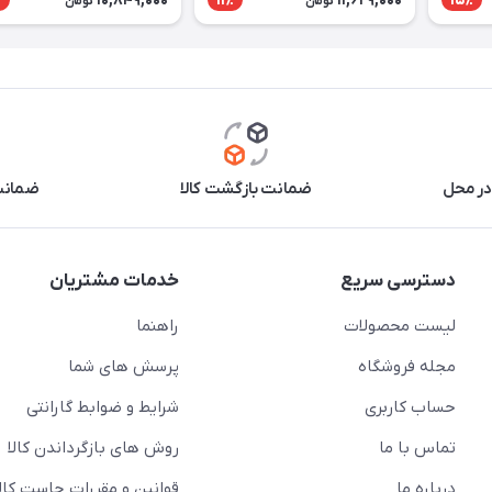
10,849,000
11,629,000
٪
11٪
15٪
تومان
تومان
در محل
ضمانت بازگشت کالا
ضمانت 
دسترسی سریع
خدمات مشتریان
لیست محصولات
راهنما
مجله فروشگاه
پرسش های شما
حساب کاربری
شرایط و ضوابط گارانتی
تماس با ما
روش های بازگرداندن کالا
درباره ما
قوانین و مقررات جاست کالا