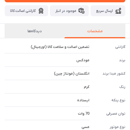
ارسال سریع
موجود در انبار
گارانتی اصالت کالا
مشخصات
دیدگاه‌ها
گارانتی
تضمین اصالت و سلامت کالا (اورجینال)
برند
مودکس
کشور مبدا برند
انگلستان (مونتاژ چین)
رنگ
کرم
نوع پنکه
ایستاده
توان مصرفی
70 وات
نوع موتور
مسی