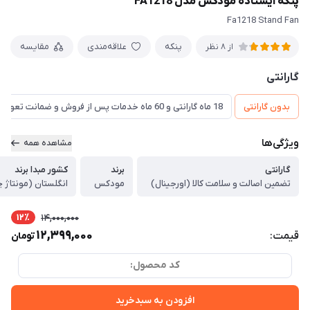
پنکه ایستاده مودکس مدل FA1218
Fa1218 Stand Fan
پنکه
علاقه‌مندی
مقایسه
از 8 نظر
گارانتی
بدون گارانتی
18 ماه گارانتی و 60 ماه خدمات پس از فروش و ضمانت تعویض
ویژگی‌ها
مشاهده همه
گارانتی
برند
کشور مبدا برند
تضمین اصالت و سلامت کالا (اورجینال)
مودکس
انگلستان (مونتاژ 
12٪
14,000,000
12,399,000
قیمت:
تومان
کد محصول:
افزودن به سبدخرید