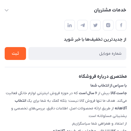
info@justkala.ir
لیست محصولات
خدمات مشتریان
بوشهر - چهار راه تامین اجتماعی به سمت ریشهر ، 100 متر بالاتر
مجله فروشگاه
راهنما
سمت چپ (فروشگاه صوتی عباسی) - "تحویل حضوری فقط با
حساب کاربری
هماهنگی"
پرسش های شما
تماس با ما
از جدید‌ترین تخفیف‌ها با‌ خبر شوید
شرایط و ضوابط گارانتی
درباره ما
روش های بازگرداندن کالا
ثبت
قوانین و مقررات جاست کالا
راهنمای خرید، پرداخت، پردازش
مختصری درباره فروشگاه
با سپاس از انتخاب شما
جاست کالا
بیش از
۶ سال است
که در حوزه فروش اینترنتی لوازم خانگی فعالیت
می‌کند. هدف ما تنها فروش کالا نیست؛ بلکه کمک به شما برای یک
انتخاب
آگاهانه
از طریق ارائه محصولات اصل، اطلاعات دقیق، بررسی‌های تخصصی و
پشتیبانی مسئولانه است.
از اعتماد و همراهی شما سپاسگزاریم.