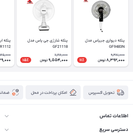
پنکه دیواری جیپاس مدل
پنکه شارژی جی پاس مدل
پنکه ای
R1112
GF21118
GF9483N
,925,000
11,216,000
9,381,000
629,000
9,554,000
8,392,000
15٪
11٪
تومان
تومان
امکان پرداخت در محل
ضمانت
تحویل اکسپرس
اطلاعات تماس
09398557137
دسترسی سریع