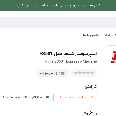
تمام محصولات اورجینال می باشند، با اطمینان خرید کنید.
رباره ما
تماس با ما
اسپرسوساز نینجا مدل ES501
اسپرسوساز نینجا مدل ES501
Ninja ES501 Espresso Machine
قهوه و اسپرسو ساز
گارانتی
تضمین اصالت و سلامت کالا
18 ماه گارانتی و 60 ماه خدمات و گارانتی تعویض
ویژگی‌ها