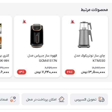
محصولات مرتبط
چای ساز نوتریکوک مدل
قهوه ساز جیپاس مدل
کتری ب
UK-WH
GCM41517N
KTM330
138,000
8,259,000
18,682,000
86,000
7,240,000
13,500,000
13٪
28٪
تومان
تومان
امکان پرداخت در محل
ضمانت
تحویل اکسپرس