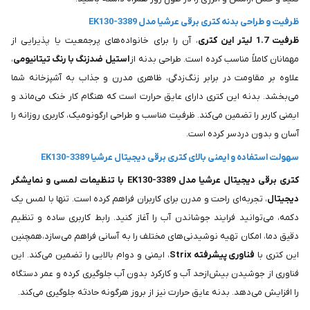
ظرفیت و طراحی بدنه کتری برقی عرشیا مدل EK130-3389
ظرفیت 1.7 لیتر این کتری
، آن را برای خانواده‌های پرجمعیت یا پذیرایی از
مهمانان کاملاً مناسب کرده است. طراحی بدنه از
استیل ضدزنگ با رنگ تیتانیومی
،
علاوه بر مقاومت در برابر زنگ‌زدگی، ظاهری مدرن و جذاب به آشپزخانه شما
می‌بخشد. بدنه این کتری دارای عایق حرارت است که هنگام کار خنک می‌ماند و
ایمنی کاربر را تضمین می‌کند. ظرفیت مناسب و طراحی ارگونومیک، کاربری روزانه را
آسان و بدون دردسر کرده است.
سهولت استفاده و ایمنی بالای کتری برقی دیجیتال عرشیا EK130-3389
کتری برقی دیجیتال عرشیا مدل EK130-3389 با تنظیمات لمسی و نمایشگر
دیجیتال
، تجربه‌ای راحت و مدرن برای کاربران فراهم کرده است. تنها با لمس یک
دکمه، می‌توانید فرایند جوشاندن آب را آغاز کنید. رابط کاربری ساده و تنظیم
دقیق دما، امکان تهیه نوشیدنی‌های مختلف را به آسانی فراهم می‌سازد،همچنین
این کتری با
فناوری پیشرفته Strix
، ایمنی و دوام بالایی را تضمین می‌کند. این
فناوری از جوشیدن بیش‌ازحد آب و کارکرد بدون آب جلوگیری کرده و عمر دستگاه
را افزایش می‌دهد. بدنه عایق حرارت نیز از بروز هرگونه حادثه جلوگیری می‌کند.