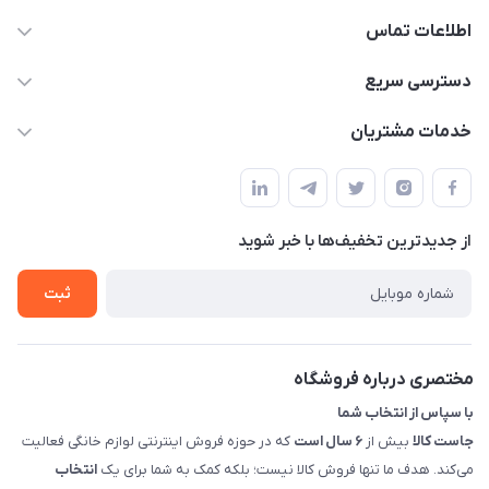
اطلاعات تماس
09398557137
دسترسی سریع
info@justkala.ir
لیست محصولات
خدمات مشتریان
بوشهر - چهار راه تامین اجتماعی به سمت ریشهر ، 100 متر بالاتر
مجله فروشگاه
راهنما
سمت چپ (فروشگاه صوتی عباسی) - "تحویل حضوری فقط با
حساب کاربری
هماهنگی"
پرسش های شما
تماس با ما
از جدید‌ترین تخفیف‌ها با‌ خبر شوید
شرایط و ضوابط گارانتی
درباره ما
روش های بازگرداندن کالا
ثبت
قوانین و مقررات جاست کالا
راهنمای خرید، پرداخت، پردازش
مختصری درباره فروشگاه
با سپاس از انتخاب شما
جاست کالا
بیش از
۶ سال است
که در حوزه فروش اینترنتی لوازم خانگی فعالیت
می‌کند. هدف ما تنها فروش کالا نیست؛ بلکه کمک به شما برای یک
انتخاب