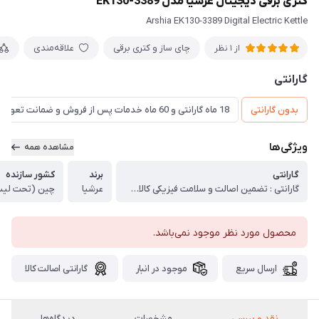
کتری برقی دیجیتال عرشیا مدل EK130-3389
Arshia EK130-3389 Digital Electric Kettle
چای ساز و کتری برقی
علاقه‌مندی
از 1 نظر
گارانتی
بدون گارانتی
18 ماه گارانتی و 60 ماه خدمات پس از فروش و ضمانت تعویض
ویژگی‌ها
مشاهده همه
گارانتی
برند
کشور سازنده
گارانتی : تضمین اصالت و سلامت فیزیکی کالا (اورجینال)
عرشیا
چین (تحت لیس
محصول مورد نظر موجود نمی‌باشد.
ارسال سریع
موجود در انبار
گارانتی اصالت کالا
نقد و بررسی
مشخصات
دیدگاه‌ها