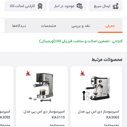
ارسال سریع
موجود در انبار
گارانتی اصالت کالا
معرفی
نقد و بررسی
مشخصات
دیدگاه‌ها
گارانتی : تضمین اصالت و سلامت فیزیکی کالا (اورجینال)
محصولات مرتبط
اسپرسوساز دی اس پی مدل
اسپرسوساز دی اس پی مدل
اسپرسو
A3092
KA3115
KA3065
,190,000
20,200,000
20,200,000