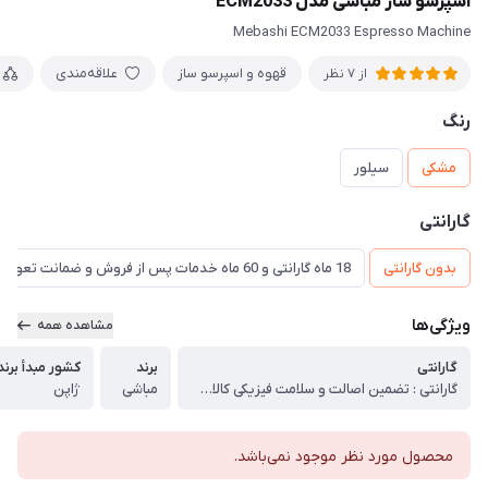
اسپرسو ساز مباشی مدل ECM2033
Mebashi ECM2033 Espresso Machine
قهوه و اسپرسو ساز
علاقه‌مندی
از 7 نظر
رنگ
مشکی
سیلور
گارانتی
بدون گارانتی
18 ماه گارانتی و 60 ماه خدمات پس از فروش و ضمانت تعویض
ویژگی‌ها
مشاهده همه
گارانتی
برند
کشور مبدأ برند
گارانتی : تضمین اصالت و سلامت فیزیکی کالا (اورجینال)
مباشی
ژاپن
محصول مورد نظر موجود نمی‌باشد.