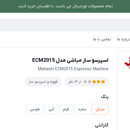
تمام محصولات اورجینال می باشند، با اطمینان خرید کنید.
رباره ما
تماس با ما
اسپرسو ساز مباشی مدل ECM2015
اسپرسو ساز مباشی مدل ECM2015
Mebashi ECM2015 Espresso Machine
قهوه و اسپرسو ساز
از 13 نظر
رنگ
مشکی
سفید
قرمز
آبی
طوسی
گارانتی