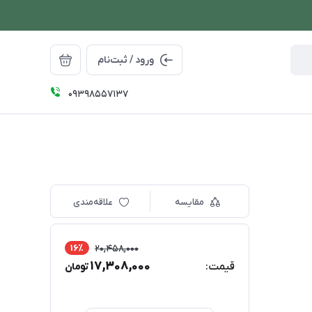
ورود / ثبت‌نام
09398557137
مقایسه
علاقه‌مندی
16٪
20,458,000
17,308,000
قیمت:
تومان