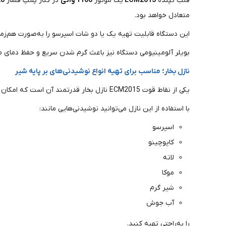
قلب تپنده
ECM2015
یک موتور
1100 واتی
در کنار پمپ فشار
20 ب
متعادل خواهد بود.
این دستگاه قابلیت تهیه یک یا دو شات اسپرسو را به‌صورت هم‌زمان
بویلر آلومینیومی دستگاه نیز باعث گرم شدن سریع و حفظ دمای م
نازل بخار؛ مناسب برای تهیه انواع نوشیدنی‌های بر پایه شیر
یکی از نقاط قوت ECM2015 نازل بخار قدرتمند آن است که امکان تهیه فوم شیر با کیفیت مناسب را فراهم می‌کند.
با استفاده از این نازل می‌توانید نوشیدنی‌هایی مانند:
اسپرسو
کاپوچینو
لاته
موکا
شیر گرم
آب جوش
را به‌راحتی تهیه کنید.