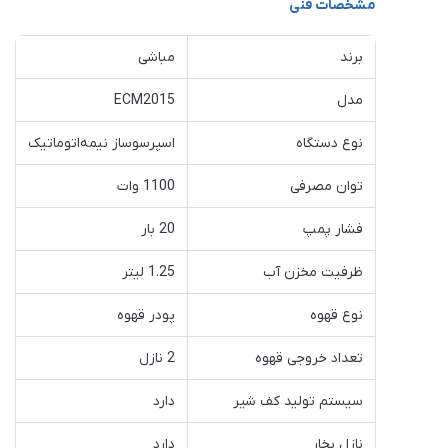
مشخصات فنی
برند
مباشی
مدل
ECM2015
نوع دستگاه
اسپرسوساز نیمه‌اتوماتیک
توان مصرفی
1100 وات
فشار پمپ
20 بار
ظرفیت مخزن آب
1.25 لیتر
نوع قهوه
پودر قهوه
تعداد خروجی قهوه
2 نازل
سیستم تولید کف شیر
دارد
نازل بخار
دارد