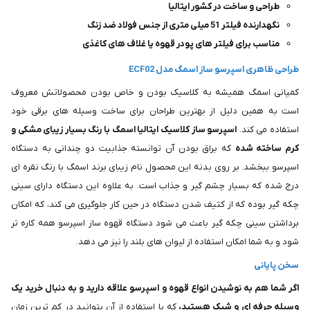
طراحی و ساخت در کشور ایتالیا
نگهدارنده فیلتر 51 میلی متری از جنس فولاد ضد زنگ
مناسب برای فیلتر های پودر قهوه یا غلاف های کاغذی
طراحی ظاهری اسپرسو ساز اسمگ مدل ECF02
کمپانی اسمگ همیشه به کلاسیک بودن و خاص بودن محصولاتش معروف
است به همین دلیل از بهترین طراحان برای ساخت وسیله های برقی خود
استفاده می کند.
اسپرسو ساز کلاسیک ایتالیا اسمگ با رنگ بسیار زیبای مشکی و
کرم ساخته شده
که براق بودن آن توانسته جذابیت دو چندانی به دستگاه
اسپرسو ببخشد. بر روی بدنه این محصول نام زیبای برند اسمگ با رنگ نقره ای
درج شده که بسیار چشم گیر و جذاب است. به علاوه این دستگاه دارای سینی
چکه گیر بوده که از کثیف شدن دستگاه در حین کار جلوگیری می کند، که امکان
برداشتن سینی چکه گیر باعث می شود دستگاه قهوه ساز اسپرسو همه کاره تر
شود و به شما امکان استفاده از لیوان های بلند را نیز می دهد.
سخن پایانی
اگر شما هم به نوشیدن انواع قهوه و اسپرسو علاقه دارید و به دنبال خرید یک
وسیله حرفه ای و شیک هستید،
که با استفاده از آن بتوانید در کم ترین زمان