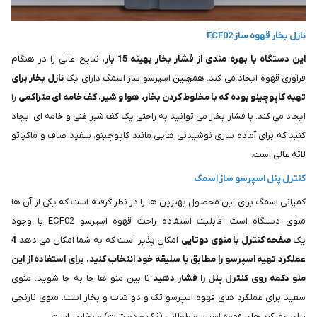
نازل بخار قهوه ساز ECF02
این دستگاه با بهره مندی از فشار بخار بهینه 15 بار
، نتایج عالی را در هنگام
فرآوری قهوه ایجاد می کند. همچنین اسپرسو ساز اسمگ دارای یک
نازل بخار برای
تهیه کاپوچینو بوده که با مخلوط کردن بخار، هوا و شیر، کف خامه‌ ای متراکمی
را
ایجاد می‌ کند. با فشار بخار می توانید به راحتی یک کف شیر غنی و خامه ای ایجاد
کنید که برای آماده سازی نوشیدنی هایی مانند کاپوچینو، سفید صاف و ماکیاتو
لاته عالی است.
کنترل پنل اسپرسو ساز اسمگ
کمپانی اسمگ برای این محصول بهترین ها را در نظر گرفته است که یکی از آن ها
منوی دستگاه است. قابلیت استفاده راحت قهوه اسپرسو ECF02 با وجود
یک
صفحه کنترل با منوی دوتایی
امکان پذیر است که به شما امکان می دهد
4
عملکرد تهیه اسپرسو را مطابق با سلیقه خود انتخاب کنید. برای استفاده از این
منو دکمه روی کنترل پنل را فشار دهید
تا بین منو ها جا به جا شوید. منوی
سفید برای عملکرد های قهوه اسپرسو تک و دو شات و بخار است. منوی نارنجی
برای عملکرد های قهوه اسپرسو طولانی (تک و دو شات) و بخارپز است.