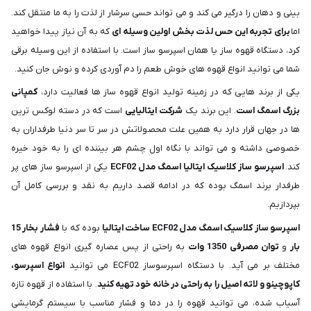
بینی و دهان را درگیر می کند و می تواند حسی سرشار از لذت را به ما منتقل کند.
اما
برای تجربه این حس لذت بخش اولین وسیله ای
که به آن نیاز پیدا خواهید
کرد، دستگاه قهوه ساز یا همان اسپرسو ساز است. با استفاده از این وسیله برقی
شما می توانید انواع قهوه های خوش طعم را دم آوردی کرده و نوش جان کنید.
یکی از برند هایی که در زمینه تولید انواع قهوه ساز ها فعالیت دارد،
کمپانی
بزرگ اسمگ است
. این برند یک
شرکت ایتالیایی
است که در دسته لوکس ترین
ها در جهان قرار دارد به همین علت محصولاتش در سر تا سر دنیا طرفداران به
خصوصی داشته و می تواند با نگاه اول چشم هر بیننده ای را به خود خیره
کند.
اسپرسو ساز کلاسیک ایتالیا اسمگ مدل ECF02
یکی از اسپرسو ساز های پر
طرفدار برند اسمگ بوده که در ادامه قصد داریم به نقد و بررسی کامل آن
بپردازیم.
اسپرسو ساز کلاسیک اسمگ مدل ECF02 ساخت ایتالیا
بوده که با
فشار بخار 15
بار
و
توان مصرفی 1350 وات
به راحتی از پس عصاره گیری انواع قهوه های
مختلف بر می آید. با دستگاه اسپرسوساز ECF02 می توانید
انواع اسپرسو،
کاپوچینو و لاته اصیل را به راحتی در خانه خود تهیه کنید
. با استفاده از قهوه تازه
آسیاب شده، می توانید قهوه را در دما و فشار مناسب با سیستم گرمایشی