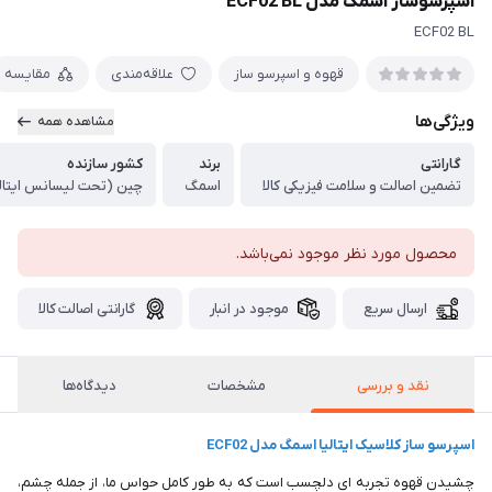
اسپرسوساز اسمگ مدل ECF02 BL
ECF02 BL
قهوه و اسپرسو ساز
علاقه‌مندی
مقایسه
ویژگی‌ها
مشاهده همه
گارانتی
برند
کشور سازنده
تضمین اصالت و سلامت فیزیکی کالا
اسمگ
چین (تحت لیسانس ایتالی
محصول مورد نظر موجود نمی‌باشد.
ارسال سریع
موجود در انبار
گارانتی اصالت کالا
نقد و بررسی
مشخصات
دیدگاه‌ها
اسپرسو ساز کلاسیک ایتالیا اسمگ مدل ECF02
چشیدن قهوه تجربه ای دلچسب است که به طور کامل حواس ما، از جمله چشم،