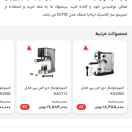
ممکن نوشیدنی خود را آماده کنید، پیشنهاد ما به شما خرید و استفاده از
اسپرسو ساز کلاسیک ایتالیا اسمگ مدل ECF02 می باشد.
محصولات مرتبط
اسپرسوساز دی اس پی مدل
اسپرسوساز دی اس پی مدل
اسپرسو
A3092
KA3115
KA3065
,190,000
20,200,000
20,200,000
80,000
19,584,000
18,655,000
4٪
8٪
تومان
تومان