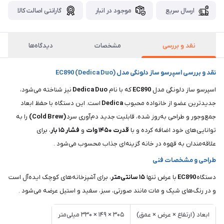
ارسال سریع
موجود در انبار
گارانتی اصالت کالا
نقد و بررسی
مشخصات
دیدگاه‌ها
نقد و بررسی اسپرسو ساز دلونگی مدل EC890 (Dedica Duo)
اسپرسو ساز دلونگی مدل
EC890
که با نام
Duo
Dedica
نیز شناخته می‌شود،
جدیدترین عضو از خانواده محبوب
Dedica
است. این دستگاه با حفظ ابعاد
جمع‌وجور و طراحی به‌روز شده، قابلیت جدید دم‌آوری سرد
(Cold Brew)
را به
توانایی‌های خود اضافه کرده و با
قدرت
۱۴۵۰ وات
و
فشار
۱۵ بار
، برای
علاقه‌مندان به قهوه در خانه گزینه‌ای جذاب محسوب می‌شود .
طراحی و مشخصات فنی
دستگاه
EC890
با عرض تنها
۱۵ سانتی‌متر
، برای آشپزخانه‌های کوچک ایده‌آل است
و در رنگ‌های شیک و مات مانند صورتی، سبز، سفید و استیل عرضه می‌شود .
ابعاد (ارتفاع × عرض × عمق)
۳۰۵ × ۱۴۹ × ۳۳۰ میلی‌متر