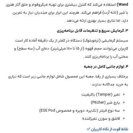
Wand)
استفاده می‌کند که کنترل بیشتری برای تهیه میکروفوم و خلق آثار هنری
با شیر (لاته آرت) فراهم می‌کند. هرچند این ابزار برای مبتدیان نیاز به تمرین
دارد، اما نتایج بسیار بهتری ارائه می‌دهد .
۳. گرمایش سریع و تنظیمات قابل برنامه‌ریزی
سیستم گرمایشی (ترموبلوک) دستگاه در کمتر از یک دقیقه آماده کار است.
کاربران می‌توانند حجم قهوه (از ۱۵ تا ۱۸۰ میلی‌لیتر)، دمای آب (سه سطح) و
سختی آب را برنامه‌ریزی کنند .
۴. لوازم جانبی کامل در جعبه
برخلاف بسیاری از رقبا، جعبه این محصول شامل لوازم جانبی زیر است که نیازی
به خرید جداگانه ندارند :
تمپر (Tamper) باکیفیت
پارچ شیر (Pitcher)
سه نوع فیلتر (تک‌پره، دوپره و مخصوص ESE Pod)
قاشق و سوزن تمیزکننده
نقاط قوت از نگاه کاربران ✅