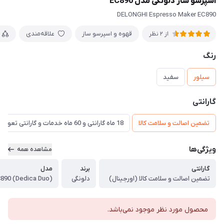
اسپرسو ساز دلونگی مدل EC890
DELONGHI Espresso Maker EC890
قهوه و اسپرسو ساز
علاقه‌مندی
از 2 نظر
رنگ
سیلور
سفید
گارانتی
تضمین اصالت و سلامت کالا
18 ماه گارانتی و 60 ماه خدمات و گارانتی تعویض
ویژگی‌ها
مشاهده همه
گارانتی
برند
مدل
تضمین اصالت و سلامت کالا (اورجینال)
دلونگی
890 (Dedica Duo)
محصول مورد نظر موجود نمی‌باشد.