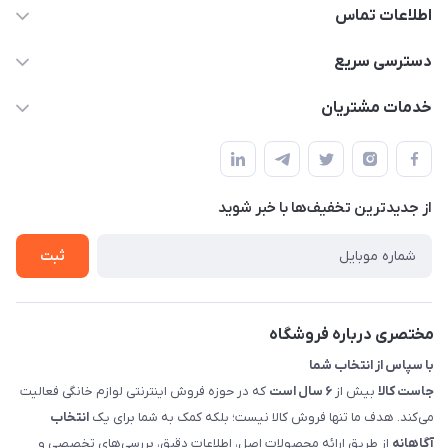
اطلاعات تماس
09398557137
دسترسی سریع
info@justkala.ir
لیست محصولات
خدمات مشتریان
بوشهر - چهار راه تامین اجتماعی به سمت ریشهر ، 100 متر بالاتر
مجله فروشگاه
راهنما
سمت چپ (فروشگاه صوتی عباسی) - "تحویل حضوری فقط با
حساب کاربری
هماهنگی"
پرسش های شما
تماس با ما
از جدید‌ترین تخفیف‌ها با‌ خبر شوید
شرایط و ضوابط گارانتی
درباره ما
روش های بازگرداندن کالا
ثبت
قوانین و مقررات جاست کالا
راهنمای خرید، پرداخت، پردازش
مختصری درباره فروشگاه
با سپاس از انتخاب شما
جاست کالا
بیش از
۶ سال است
که در حوزه فروش اینترنتی لوازم خانگی فعالیت
می‌کند. هدف ما تنها فروش کالا نیست؛ بلکه کمک به شما برای یک
انتخاب
آگاهانه
از طریق ارائه محصولات اصل، اطلاعات دقیق، بررسی‌های تخصصی و