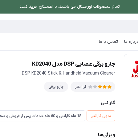
تمام محصولات اورجینال می باشند، با اطمینان خرید کنید.
رباره ما
تماس با ما
برقی عصایی DSP مدل KD2040
جارو برقی عصایی DSP مدل KD2040
DSP KD2040 Stick & Handheld Vacuum Cleaner
جارو برقی
از 1 نظر
گارانتی
بدون گارانتی
18 ماه گارانتی و 60 ماه خدمات پس از فروش و ضمانت تعویض
ویژگی‌ها