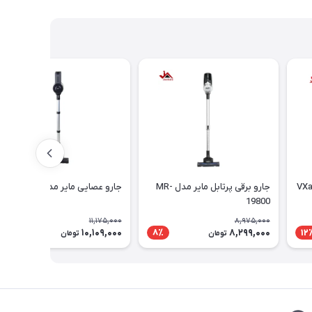
جارو برقی پرتابل ماير مدل MR-
جارو عصایی مایر مدل MR-19700
19800
11,175,000
8,975,000
10,109,000
8,299,000
10٪
8٪
12
تومان
تومان