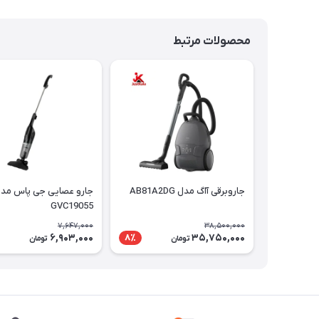
محصولات مرتبط
جاروبرقی آاگ مدل AB81A2DG
جارو عصایی جی پاس مد
GVC19055
7,647,000
38,500,000
6,903,000
35,750,000
8٪
تومان
تومان