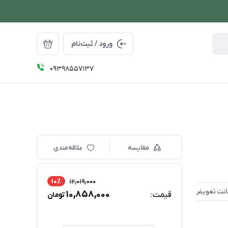
ورود / ثبت‌نام
09398557137
مقایسه
علاقه‌مندی
10٪
12,019,000
10,858,000
قیمت:
تومان