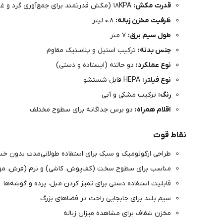
قدرت مکش:
۱۸KPA (مکش قدرتمند برای جمع‌آوری گرد و غبار و موهای حیوانات)
ظرفیت مخزن زباله:
۰.۸ لیتر
طول سیم برق:
۷ متر
جنس بدنه:
ترکیب استیل و پلاستیک مقاوم
نوع عملکرد:
دو حالته (ایستاده و دستی)
نوع فیلتر:
HEPA قابل شستشو
رنگ:
ترکیب مشکی و آبی
اقلام همراه:
دو برس جداگانه برای سطوح مختلف
نقاط قوت
طراحی ارگونومیک و سبک برای استفاده طولانی‌مدت بدون خ
مناسب برای سطوح سخت (کف‌پوش، کاشی) و نرم (فرش، م
قابلیت استفاده دستی برای تمیز کردن مبل، پرده و گوشه‌ها
سیم بلند برای جابجایی راحت در فضاهای بزرگ
مخزن شفاف برای مشاهده میزان زباله