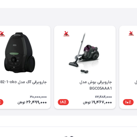
ل
جاروبرقی بوش مدل
جاروبرقی آاگ مدل VXa82-1-oko
BGC05AAA1
30,000,000
23,484,000
26,499,000
19,467,000
٪
18٪
10٪
تومان
تومان