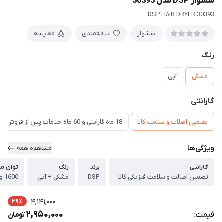
سشوار DSP مدل 30393
DSP HAIR DRYER 30393
سشوار
علاقه‌مندی
مقایسه
رنگ
مشکی
آبی
گارانتی
تضمین اصلات و سلامت کالا
18 ماه گارانتی و 60 ماه خدمات پس از فروش و ضمانت تعویض
ویژگی‌ها
مشاهده همه
گارانتی
برند
رنگ
توان م
تضمین اصالت و سلامت فیزیکی کالا
DSP
مشکی + آبی
1600 وات
29٪
4,141,000
2,950,000
قیمت:
تومان