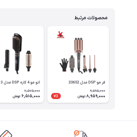
محصولات مرتبط
فر مو DSP مدل 20652
اتو مو 4 کاره DSP مدل 20913
7,575,000
9,595,000
6,515,000
8,959,000
7٪
تومان
تومان