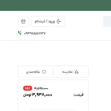
ورود / ثبت‌نام
09398557137
مقایسه
علاقه‌مندی
15٪
4,596,000
3,938,000
قیمت:
تومان