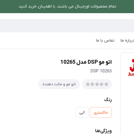
تمام محصولات اورجینال می باشند، با اطمینان خرید کنید.
رباره ما
تماس با ما
هنده
/
اتو مو DSP مدل 10265
اتو مو DSP مدل 10265
DSP 10265
اتو مو و حالت دهنده
رنگ
خاکستری
آبی
ویژگی‌ها