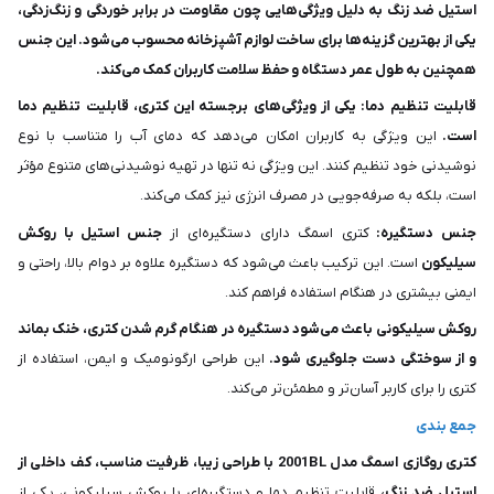
استیل ضد زنگ به دلیل ویژگی‌هایی چون مقاومت در برابر خوردگی و زنگ‌زدگی،
یکی از بهترین گزینه‌ها برای ساخت لوازم آشپزخانه محسوب می‌شود. این جنس
همچنین به طول عمر دستگاه و حفظ سلامت کاربران کمک می‌کند.
قابلیت تنظیم دما: یکی از ویژگی‌های برجسته این کتری، قابلیت تنظیم دما
است.
این ویژگی به کاربران امکان می‌دهد که دمای آب را متناسب با نوع
نوشیدنی خود تنظیم کنند. این ویژگی نه تنها در تهیه نوشیدنی‌های متنوع مؤثر
است، بلکه به صرفه‌جویی در مصرف انرژی نیز کمک می‌کند.
جنس دستگیره:
کتری اسمگ دارای دستگیره‌ای از
جنس استیل با روکش
سیلیکون
است. این ترکیب باعث می‌شود که دستگیره علاوه بر دوام بالا، راحتی و
ایمنی بیشتری در هنگام استفاده فراهم کند.
روکش سیلیکونی باعث می‌شود دستگیره در هنگام گرم شدن کتری، خنک بماند
و از سوختگی دست جلوگیری شود.
این طراحی ارگونومیک و ایمن، استفاده از
کتری را برای کاربر آسان‌تر و مطمئن‌تر می‌کند.
جمع بندی
کتری روگازی اسمگ مدل 2001BL با طراحی زیبا، ظرفیت مناسب، کف داخلی از
استیل ضد زنگ،
قابلیت تنظیم دما و دستگیره‌ای با روکش سیلیکونی، یکی از