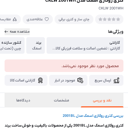
کتری روگازی اسمگ مدل CKLW 2001WH
CKLW 2001WH
چای ساز و کتری برقی
علاقه‌مندی
مقایسه
ویژگی‌ها
مشاهده همه
گارانتی
برند
کشور سازنده
گارانتی : تضمین اصالت و سلامت فیزیکی کالا (اورجینال)
اسمگ
چین (تحت لیسا
محصول مورد نظر موجود نمی‌باشد.
ارسال سریع
موجود در انبار
گارانتی اصالت کالا
نقد و بررسی
مشخصات
دیدگاه‌ها
بررسی کتری روگازی اسمگ مدل 2001BL
کتری روگازی اسمگ مدل 2001BL یکی از محصولات باکیفیت و خوش‌ساخت برند