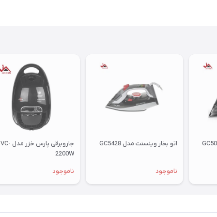
اتو بخار وینسنت مدل GC5428
جاروبرقی پارس خزر مدل VC-
2200W
ناموجود
ناموجود