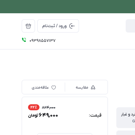
ورود / ثبت‌نام
09398557137
مقایسه
علاقه‌مندی
22٪
824,000
د و غبار
649,000
قیمت:
تومان