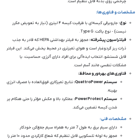
چرخشی روی بدنه قابل تنظیم است.
مشخصات و فناوری‌ها:
نوع:
جاروبرقی کیسه‌ای با ظرفیت کیسه ۴ لیتری (نیاز به تعویض مکرر
نیست) - نوع پاکت: Type G.
فیلتراسیون پیشرفته:
مجهز به فیلتر بهداشتی HEPA که قادر به جذب
ذرات ریز گردوغبار است و هوای تمیزتری در محیط پخش می‌کند. این فیلتر
قابل شستشو، انتخاب ایده‌آلی برای افراد دارای آلرژی، حساسیت، یا
مشکلات تنفسی مانند آسم است.
فناوری‌های بهره‌ور و محافظ:
سیستم QuattroPower:
نتایج تمیزکاری فوق‌العاده با مصرف انرژی
بهینه.
سیستم PowerProtect:
عملکرد بالا و مکش مؤثر را حتی هنگام پر
شدن کیسه تضمین می‌کند.
مشخصات فنی:
دارای سیم برق به طول 7 متر به همراه سیم جمع‌کن خودکار.
مجهز به لوله تلسکوپی قابل تنظیم که شعاع کارکردی حدود ۱۰ متر را