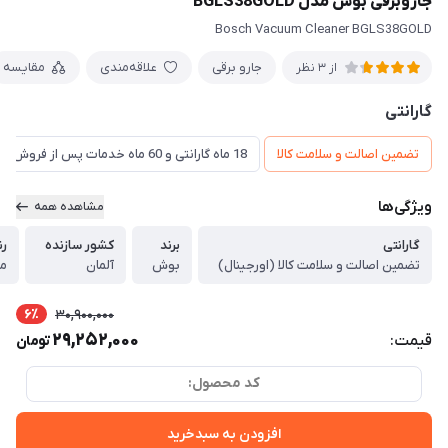
جاروبرقی بوش مدل BGLS38GOLD
Bosch Vacuum Cleaner BGLS38GOLD
جارو برقی
علاقه‌مندی
مقایسه
از 3 نظر
گارانتی
تضمین اصالت و سلامت کالا
18 ماه گارانتی و 60 ماه خدمات پس از فروش و ضمانت تعویض
ویژگی‌ها
مشاهده همه
گارانتی
برند
کشور سازنده
رن
تضمین اصالت و سلامت کالا (اورجینال)
بوش
آلمان
مش
6٪
30,900,000
29,252,000
قیمت:
تومان
کد محصول:
افزودن به سبدخرید