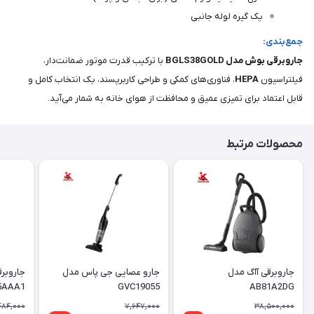
یک گیره لوله جانبی
جمع‌بندی:
جاروبرقی بوش مدل BGLS38GOLD
با ترکیب قدرت موتور ضمانت‌دار،
فیلتراسیون
HEPA
، فناوری‌های کمکی و طراحی کاربرپسند، یک انتخاب کامل و
قابل اعتماد برای تمیزی عمیق و محافظت از هوای خانه به شمار می‌آید.
محصولات مرتبط
جاروبرقی آاگ مدل
جارو عصایی جی پاس مدل
جاروبر
5AAA1
GVC19055
AB81A2DG
484,000
7,647,000
38,500,000