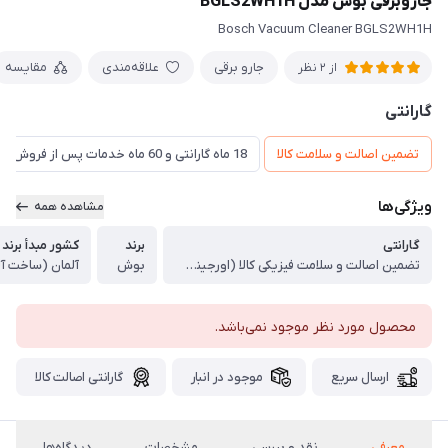
جاروبرقی بوش مدل BGLS2WH1H
Bosch Vacuum Cleaner BGLS2WH1H
جارو برقی
علاقه‌مندی
مقایسه
از 2 نظر
گارانتی
تضمین اصالت و سلامت کالا
18 ماه گارانتی و 60 ماه خدمات پس از فروش و ضمانت تعویض
ویژگی‌ها
مشاهده همه
گارانتی
برند
کشور مبدأ برند
تضمین اصالت و سلامت فیزیکی کالا (اورجینال)
بوش
آلمان (ساخت آل
محصول مورد نظر موجود نمی‌باشد.
ارسال سریع
موجود در انبار
گارانتی اصالت کالا
معرفی
نقد و بررسی
مشخصات
دیدگاه‌ها