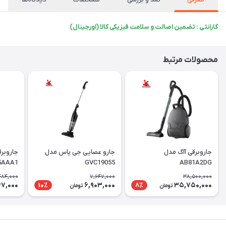
گارانتی : تضمین اصالت و سلامت فیزیکی کالا (اورجینال)
محصولات مرتبط
جاروبرقی آاگ مدل
جارو عصایی جی پاس مدل
جاروبر
5AAA1
GVC19055
AB81A2DG
484,000
7,647,000
38,500,000
67,000
6,903,000
35,750,000
10٪
8٪
تومان
تومان