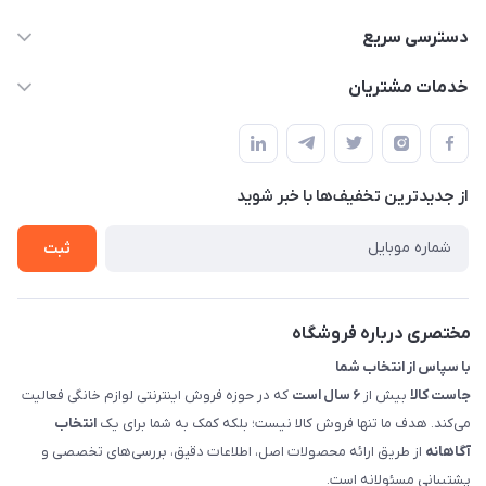
09398557137
دسترسی سریع
info@justkala.ir
لیست محصولات
خدمات مشتریان
بوشهر - چهار راه تامین اجتماعی به سمت ریشهر ، 100 متر بالاتر
مجله فروشگاه
راهنما
سمت چپ (فروشگاه صوتی عباسی) - "تحویل حضوری فقط با
حساب کاربری
هماهنگی"
پرسش های شما
تماس با ما
از جدید‌ترین تخفیف‌ها با‌ خبر شوید
شرایط و ضوابط گارانتی
درباره ما
روش های بازگرداندن کالا
ثبت
قوانین و مقررات جاست کالا
راهنمای خرید، پرداخت، پردازش
مختصری درباره فروشگاه
با سپاس از انتخاب شما
جاست کالا
بیش از
۶ سال است
که در حوزه فروش اینترنتی لوازم خانگی فعالیت
می‌کند. هدف ما تنها فروش کالا نیست؛ بلکه کمک به شما برای یک
انتخاب
آگاهانه
از طریق ارائه محصولات اصل، اطلاعات دقیق، بررسی‌های تخصصی و
پشتیبانی مسئولانه است.