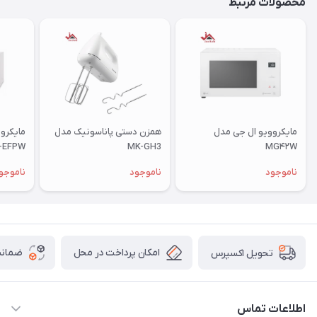
محصولات مرتبط
مایکروویو ال جی مدل
همزن دستی پاناسونیک مدل
-EFPW
MK-GH3
MG۴۲W
ناموجود
ناموجود
ناموجو
امکان پرداخت در محل
ضمانت
تحویل اکسپرس
اطلاعات تماس