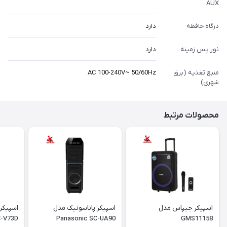
AUX
درگاه حافظه
دارد
نور پس زمینه
دارد
منبع تغذیه (برق
AC 100-240V~ 50/60Hz
شهری)
محصولات مرتبط
اسپیکر جیپاس مدل
اسپیکر پاناسونیک مدل
-V73D
Panasonic SC-UA90
GMS11158