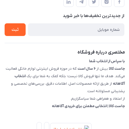
حساب کاربری
هماهنگی"
پرسش های شما
تماس با ما
از جدید‌ترین تخفیف‌ها با‌ خبر شوید
شرایط و ضوابط گارانتی
درباره ما
روش های بازگرداندن کالا
ثبت
قوانین و مقررات جاست کالا
راهنمای خرید، پرداخت، پردازش
مختصری درباره فروشگاه
با سپاس از انتخاب شما
جاست کالا
بیش از
۶ سال است
که در حوزه فروش اینترنتی لوازم خانگی فعالیت
می‌کند. هدف ما تنها فروش کالا نیست؛ بلکه کمک به شما برای یک
انتخاب
آگاهانه
از طریق ارائه محصولات اصل، اطلاعات دقیق، بررسی‌های تخصصی و
پشتیبانی مسئولانه است.
از اعتماد و همراهی شما سپاسگزاریم.
جاست کالا | انتخابی مطمئن برای خریدی آگاهانه