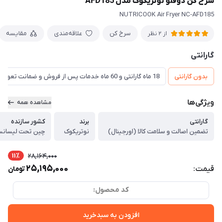
سرخ کن دوقلو نوتریکوک مدل AFD185
NUTRICOOK Air Fryer NC-AFD185
سرخ کن
علاقه‌مندی
مقایسه
از 2 نظر
گارانتی
بدون گارانتی
18 ماه گارانتی و 60 ماه خدمات پس از فروش و ضمانت تعویض
ویژگی‌ها
مشاهده همه
گارانتی
برند
کشور سازنده
تضمین اصالت و سلامت کالا (اورجینال)
نوتریکوک
چین تحت لیسانس 
11٪
28,164,000
25,195,000
قیمت:
تومان
کد محصول:
افزودن به سبدخرید