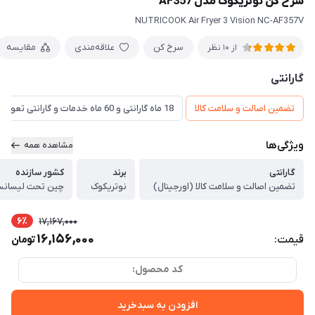
سرخ کن نوتریکوک مدل AF357
NUTRICOOK Air Fryer 3 Vision NC-AF357V
سرخ کن
علاقه‌مندی
مقایسه
از 10 نظر
گارانتی
تضمین اصالت و سلامت کالا
18 ماه گارانتی و 60 ماه خدمات و گارانتی تعویض
ویژگی‌ها
مشاهده همه
گارانتی
برند
کشور سازنده
تضمین اصالت و سلامت کالا (اورجینال)
نوتریکوک
چین تحت لیسانس 
6٪
17,167,000
16,156,000
قیمت:
تومان
کد محصول:
افزودن به سبدخرید