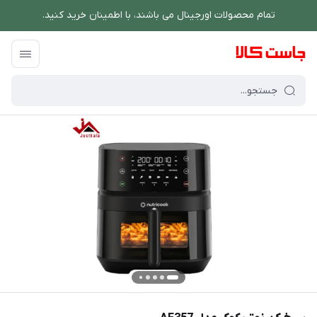
تمام محصولات اورجینال می باشند، با اطمینان خرید کنید.
فروشگاه اینترنتی جاست کالا
/
پخت و پز
/
سرخ کن
/
سرخ کن نوتریکوک مدل AF357