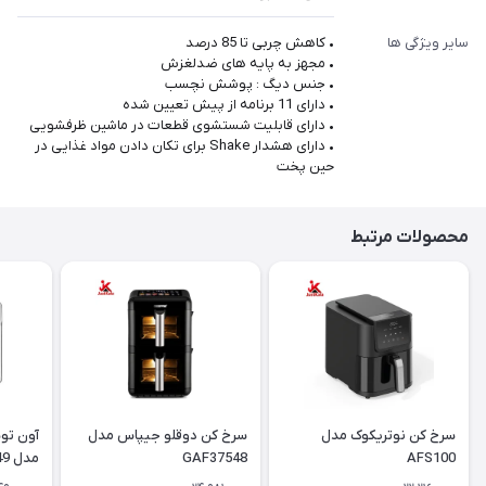
سایر ویژگی ها
• کاهش چربی تا 85 درصد
• مجهز به پایه های ضدلغزش
• جنس دیگ : پوشش نچسب
• دارای 11 برنامه از پیش تعیین شده
• دارای قابلیت شستشوی قطعات در ماشین ظرفشویی
• دارای هشدار Shake برای تکان دادن مواد غذایی در
حین پخت
محصولات مرتبط
سرخ کن نوتریکوک مدل
سرخ کن دوقلو جیپاس مدل
آون تو
AFS100
GAF37548
مدل GAFO37549