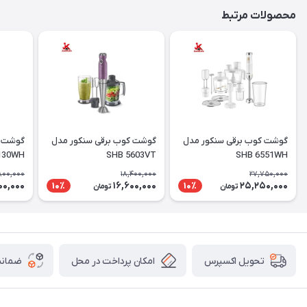
محصولات مرتبط
گوشت کوب برقی سنکور مدل
گوشت کوب برقی سنکور مدل
130WH
SHB 5603VT
SHB 6551WH
,800,000
18,400,000
27,750,000
100,000
16,600,000
25,250,000
10٪
10٪
تومان
تومان
امکان پرداخت در محل
ضمانت
تحویل اکسپرس