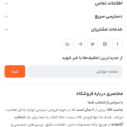
اطلاعات تماس
09398557137
دسترسی سریع
info@justkala.ir
لیست محصولات
خدمات مشتریان
بوشهر - چهار راه تامین اجتماعی به سمت ریشهر ، 100 متر بالاتر
مجله فروشگاه
راهنما
سمت چپ (فروشگاه صوتی عباسی) - "تحویل حضوری فقط با
حساب کاربری
هماهنگی"
پرسش های شما
تماس با ما
از جدید‌ترین تخفیف‌ها با‌ خبر شوید
شرایط و ضوابط گارانتی
درباره ما
روش های بازگرداندن کالا
ثبت
قوانین و مقررات جاست کالا
راهنمای خرید، پرداخت، پردازش
مختصری درباره فروشگاه
با سپاس از انتخاب شما
جاست کالا
بیش از
۶ سال است
که در حوزه فروش اینترنتی لوازم خانگی فعالیت
می‌کند. هدف ما تنها فروش کالا نیست؛ بلکه کمک به شما برای یک
انتخاب
آگاهانه
از طریق ارائه محصولات اصل، اطلاعات دقیق، بررسی‌های تخصصی و