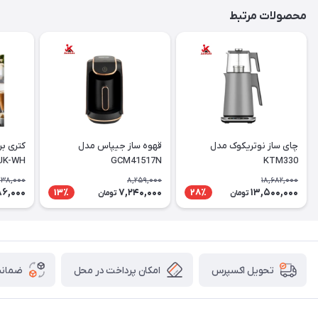
محصولات مرتبط
چای ساز نوتریکوک مدل
قهوه ساز جیپاس مدل
کتری ب
UK-WH
GCM41517N
KTM330
138,000
8,259,000
18,682,000
86,000
7,240,000
13,500,000
13٪
28٪
تومان
تومان
امکان پرداخت در محل
ضمانت
تحویل اکسپرس