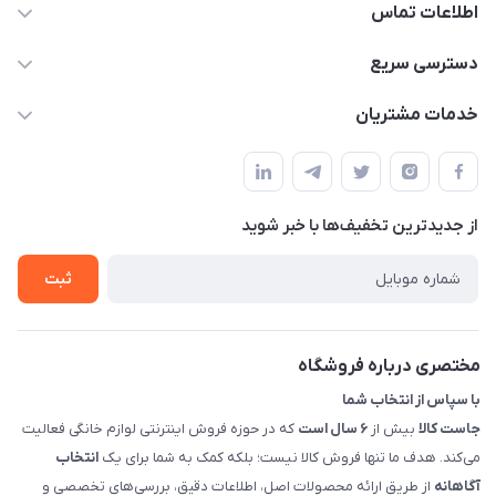
اطلاعات تماس
09398557137
دسترسی سریع
info@justkala.ir
لیست محصولات
خدمات مشتریان
بوشهر - چهار راه تامین اجتماعی به سمت ریشهر ، 100 متر بالاتر
مجله فروشگاه
راهنما
سمت چپ (فروشگاه صوتی عباسی) - "تحویل حضوری فقط با
حساب کاربری
هماهنگی"
پرسش های شما
تماس با ما
از جدید‌ترین تخفیف‌ها با‌ خبر شوید
شرایط و ضوابط گارانتی
درباره ما
روش های بازگرداندن کالا
ثبت
قوانین و مقررات جاست کالا
راهنمای خرید، پرداخت، پردازش
مختصری درباره فروشگاه
با سپاس از انتخاب شما
جاست کالا
بیش از
۶ سال است
که در حوزه فروش اینترنتی لوازم خانگی فعالیت
می‌کند. هدف ما تنها فروش کالا نیست؛ بلکه کمک به شما برای یک
انتخاب
آگاهانه
از طریق ارائه محصولات اصل، اطلاعات دقیق، بررسی‌های تخصصی و