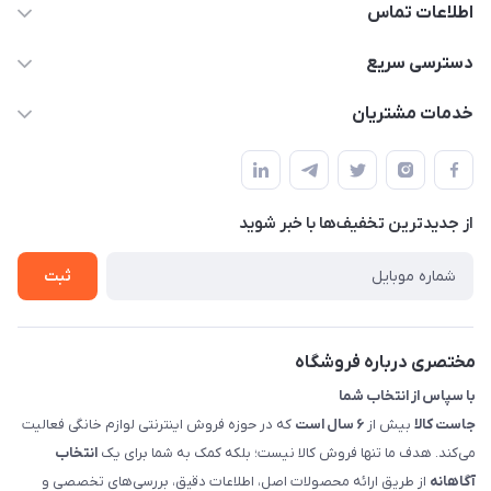
اطلاعات تماس
09398557137
دسترسی سریع
info@justkala.ir
لیست محصولات
خدمات مشتریان
بوشهر - چهار راه تامین اجتماعی به سمت ریشهر ، 100 متر بالاتر
مجله فروشگاه
راهنما
سمت چپ (فروشگاه صوتی عباسی) - "تحویل حضوری فقط با
حساب کاربری
هماهنگی"
پرسش های شما
تماس با ما
از جدید‌ترین تخفیف‌ها با‌ خبر شوید
شرایط و ضوابط گارانتی
درباره ما
روش های بازگرداندن کالا
ثبت
قوانین و مقررات جاست کالا
راهنمای خرید، پرداخت، پردازش
مختصری درباره فروشگاه
با سپاس از انتخاب شما
جاست کالا
بیش از
۶ سال است
که در حوزه فروش اینترنتی لوازم خانگی فعالیت
می‌کند. هدف ما تنها فروش کالا نیست؛ بلکه کمک به شما برای یک
انتخاب
آگاهانه
از طریق ارائه محصولات اصل، اطلاعات دقیق، بررسی‌های تخصصی و