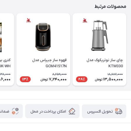
محصولات مرتبط
چای ساز نوتریکوک مدل
قهوه ساز جیپاس مدل
کتری ب
UK-WH
GCM41517N
KTM330
138,000
8,259,000
18,682,000
86,000
7,240,000
13,500,000
13٪
28٪
تومان
تومان
امکان پرداخت در محل
ضمانت
تحویل اکسپرس