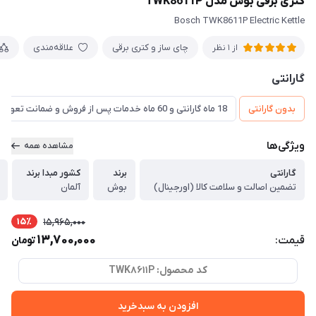
کتری برقی بوش مدل TWK8611P
Bosch TWK8611P Electric Kettle
چای ساز و کتری برقی
علاقه‌مندی
از 1 نظر
گارانتی
بدون گارانتی
18 ماه گارانتی و 60 ماه خدمات پس از فروش و ضمانت تعویض
ویژگی‌ها
مشاهده همه
گارانتی
برند
کشور مبدا برند
تضمین اصالت و سلامت کالا (اورجینال)
بوش
آلمان
15٪
15,965,000
13,700,000
قیمت:
تومان
کد محصول: TWK8611P
افزودن به سبدخرید