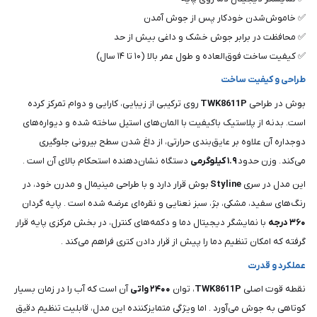
✅ خاموش‌شدن خودکار پس از جوش آمدن
✅ محافظت در برابر جوش خشک و داغی بیش از حد
✅ کیفیت ساخت فوق‌العاده و طول عمر بالا (۱۰ تا ۱۴ سال)
طراحی و کیفیت ساخت
بوش در طراحی
TWK8611P
روی ترکیبی از زیبایی، کارایی و دوام تمرکز کرده
است. بدنه از پلاستیک باکیفیت با المان‌های استیل ساخته شده و دیواره‌های
دوجداره آن علاوه بر عایق‌بندی حرارتی، از داغ شدن سطح بیرونی جلوگیری
می‌کند . وزن حدود
۱.۹ کیلوگرمی
دستگاه نشان‌دهنده استحکام بالای آن است .
این مدل در سری
Styline
بوش قرار دارد و با طراحی مینیمال و مدرن خود، در
رنگ‌های سفید، مشکی، بژ، سبز نعنایی و نقره‌ای عرضه شده است . پایه گردان
۳۶۰ درجه
با نمایشگر دیجیتال دما و دکمه‌های کنترل، در بخش مرکزی پایه قرار
گرفته که امکان تنظیم دما را پیش از قرار دادن کتری فراهم می‌کند .
عملکرد و قدرت
نقطه قوت اصلی
TWK8611P
، توان
۲۴۰۰ واتی
آن است که آب را در زمان بسیار
کوتاهی به جوش می‌آورد . اما ویژگی متمایزکننده این مدل، قابلیت تنظیم دقیق