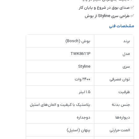
✅ صدای بوق در شروع و پایان کار
✅ طراحی سری Styline از بوش
مشخصات فنی
برند
بوش (Bosch)
مدل
TWK8611P
سری
Styline
توان مصرفی
۲۴۰۰ وات
ظرفیت
۱.۵ لیتر
جنس بدنه
پلاستیک با کیفیت و المان‌های استیل
دیواره‌ها
دوجداره
المنت حرارتی
پنهان (استیل)