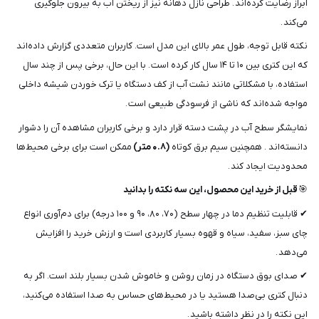
ابراز رضایت کرده‌اند . طراحی نازل دهانه نیز از ریختن آب به بیرون جلوگیری
می‌کند .
نکته قابل توجه، طول عمر بالای این مدل است. کاربران متعددی گزارش داده‌اند
که این کتری بین ۱۰ تا ۱۴ سال کار کرده است . با این حال، برخی پس از چند سال
استفاده، با مشکلاتی مانند نشت آب از کف دستگاه یا ترک خوردن شیشه داخلی
مواجه شده‌اند که ناشی از فرسودگی طبیعی است .
نمایشگر سطح آب در پشت دسته قرار دارد و برخی کاربران مشاهده آن را دشوار
دانسته‌اند . همچنین سیم برق کوتاه
(۰.۸ متر)
ممکن است برای برخی محیط‌ها
محدودیت ایجاد کند .
🎯
قبل از خرید این محصول، این سه نکته را بدانید
✔ قابلیت تنظیم دما در چهار سطح (۷۰، ۸۰، ۹۰ و ۱۰۰ درجه) برای دم‌آوری انواع
چای سبز، سفید، سیاه و قهوه بسیار کاربردی است و ارزش خرید را افزایش
می‌دهد .
✔ صدای بوق دستگاه در زمان روشن و خاموش شدن بسیار بلند است. اگر به
دنبال کتری بی‌صدا هستید یا در محیط‌های حساس به صدا استفاده می‌کنید،
این نکته را در نظر داشته باشید .