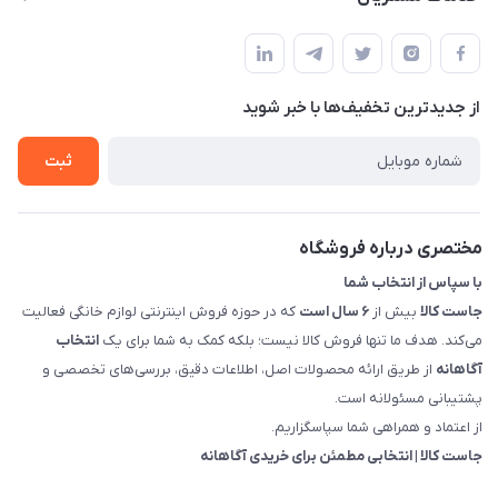
بوشهر - چهار راه تامین اجتماعی به سمت ریشهر ، 100 متر بالاتر
مجله فروشگاه
راهنما
سمت چپ (فروشگاه صوتی عباسی) - "تحویل حضوری فقط با
حساب کاربری
هماهنگی"
پرسش های شما
تماس با ما
از جدید‌ترین تخفیف‌ها با‌ خبر شوید
شرایط و ضوابط گارانتی
درباره ما
روش های بازگرداندن کالا
ثبت
قوانین و مقررات جاست کالا
راهنمای خرید، پرداخت، پردازش
مختصری درباره فروشگاه
با سپاس از انتخاب شما
جاست کالا
بیش از
۶ سال است
که در حوزه فروش اینترنتی لوازم خانگی فعالیت
می‌کند. هدف ما تنها فروش کالا نیست؛ بلکه کمک به شما برای یک
انتخاب
آگاهانه
از طریق ارائه محصولات اصل، اطلاعات دقیق، بررسی‌های تخصصی و
پشتیبانی مسئولانه است.
از اعتماد و همراهی شما سپاسگزاریم.
جاست کالا | انتخابی مطمئن برای خریدی آگاهانه